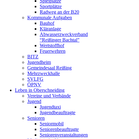
Spielplätze
Sportplätze
Radweg an der B20
Kommunale Aufgaben
Bauhof
Kläranlage
Abwasserzweckverband
“Reißinger Bachtal”
Wertstoffhof
Feuerwehren
BITZ
Jugendheim
Gemeindesaal Reißing
Mehrzweckhalle
SVLFG
ÖPNV
Leben in Oberschneiding
Vereine und Verbände
Jugend
Jugendtaxi
Jugendbeauftragte
Senioren
Seniormobil
Seniorenbeauftragte
Seniorenveranstaltungen