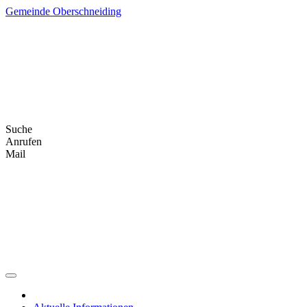
Skip
Gemeinde Oberschneiding
to
content
Suche
Anrufen
Mail