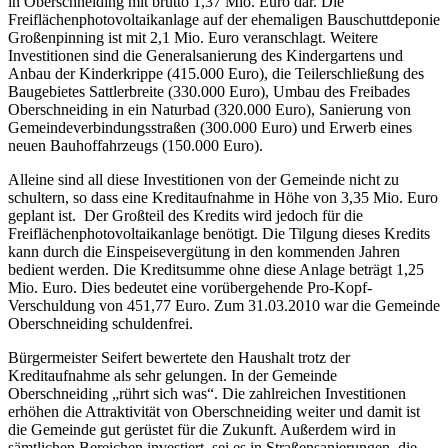
in Oberschneiding mit brutto 1,37 Mio. Euro dar. Die
Freiflächenphotovoltaikanlage auf der ehemaligen Bauschuttdeponie
Großenpinning ist mit 2,1 Mio. Euro veranschlagt. Weitere
Investitionen sind die Generalsanierung des Kindergartens und
Anbau der Kinderkrippe (415.000 Euro), die Teilerschließung des
Baugebietes Sattlerbreite (330.000 Euro), Umbau des Freibades
Oberschneiding in ein Naturbad (320.000 Euro), Sanierung von
Gemeindeverbindungsstraßen (300.000 Euro) und Erwerb eines
neuen Bauhoffahrzeugs (150.000 Euro).
Alleine sind all diese Investitionen von der Gemeinde nicht zu
schultern, so dass eine Kreditaufnahme in Höhe von 3,35 Mio. Euro
geplant ist. Der Großteil des Kredits wird jedoch für die
Freiflächenphotovoltaikanlage benötigt. Die Tilgung dieses Kredits
kann durch die Einspeisevergütung in den kommenden Jahren
bedient werden. Die Kreditsumme ohne diese Anlage beträgt 1,25
Mio. Euro. Dies bedeutet eine vorübergehende Pro-Kopf-
Verschuldung von 451,77 Euro. Zum 31.03.2010 war die Gemeinde
Oberschneiding schuldenfrei.
Bürgermeister Seifert bewertete den Haushalt trotz der
Kreditaufnahme als sehr gelungen. In der Gemeinde
Oberschneiding „rührt sich was“. Die zahlreichen Investitionen
erhöhen die Attraktivität von Oberschneiding weiter und damit ist
die Gemeinde gut gerüstet für die Zukunft. Außerdem wird in
sämtlichen Bereichen investiert, sei es in Straßensanierungen, die