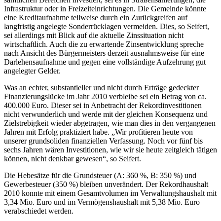
Infrastruktur oder in Freizeiteinrichtungen. Die Gemeinde könnte
eine Kreditaufnahme teilweise durch ein Zurückgreifen auf
langfristig angelegte Sonderrücklagen vermeiden. Dies, so Seifert,
sei allerdings mit Blick auf die aktuelle Zinssituation nicht
wirtschaftlich. Auch die zu erwartende Zinsentwicklung spreche
nach Ansicht des Bürgermeisters derzeit ausnahmsweise für eine
Darlehensaufnahme und gegen eine vollständige Aufzehrung gut
angelegter Gelder.
Was an echter, substantieller und nicht durch Erträge gedeckter
Finanzierungslücke im Jahr 2010 verbleibe sei ein Betrag von ca.
400.000 Euro. Dieser sei in Anbetracht der Rekordinvestitionen
nicht verwunderlich und werde mit der gleichen Konsequenz und
Zielstrebigkeit wieder abgetragen, wie man dies in den vergangenen
Jahren mit Erfolg praktiziert habe. „Wir profitieren heute von
unserer grundsoliden finanziellen Verfassung. Noch vor fünf bis
sechs Jahren wären Investitionen, wie wir sie heute zeitgleich tätigen
können, nicht denkbar gewesen“, so Seifert.
Die Hebesätze für die Grundsteuer (A: 360 %, B: 350 %) und
Gewerbesteuer (350 %) bleiben unverändert. Der Rekordhaushalt
2010 konnte mit einem Gesamtvolumen im Verwaltungshaushalt mit
3,34 Mio. Euro und im Vermögenshaushalt mit 5,38 Mio. Euro
verabschiedet werden.