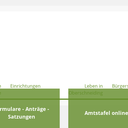
e
Einrichtungen
Leben in
Bürger
e
Oberschneiding
rmulare - Anträge -
Amtstafel onlin
Satzungen