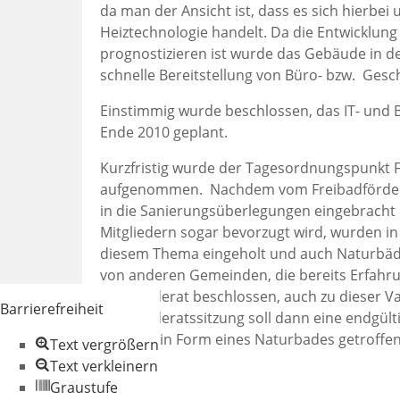
da man der Ansicht ist, dass es sich hierbe
Heiztechnologie handelt. Da die Entwicklun
prognostizieren ist wurde das Gebäude in der
schnelle Bereitstellung von Büro- bzw. Gesc
Einstimmig wurde beschlossen, das IT- und B
Ende 2010 geplant.
Kurzfristig wurde der Tagesordnungspunkt F
aufgenommen. Nachdem vom Freibadförderve
in die Sanierungsüberlegungen eingebracht
Mitgliedern sogar bevorzugt wird, wurden i
diesem Thema eingeholt und auch Naturbäde
von anderen Gemeinden, die bereits Erfah
Gemeinderat beschlossen, auch zu dieser Va
Barrierefreiheit
Gemeinderatssitzung soll dann eine endgült
Art oder in Form eines Naturbades getroffe
Text vergrößern
Text verkleinern
Graustufe