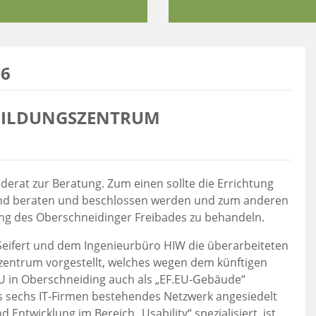
26
 BILDUNGSZENTRUM
erat zur Beratung. Zum einen sollte die Errichtung
end beraten und beschlossen werden und zum anderen
ng des Oberschneidinger Freibades zu behandeln.
eifert und dem Ingenieurbüro HIW die überarbeiteten
szentrum vorgestellt, welches wegen dem künftigen
EU in Oberschneiding auch als „EF.EU-Gebäude“
us sechs IT-Firmen bestehendes Netzwerk angesiedelt
ntwicklung im Bereich „Usability“ spezialisiert ist.