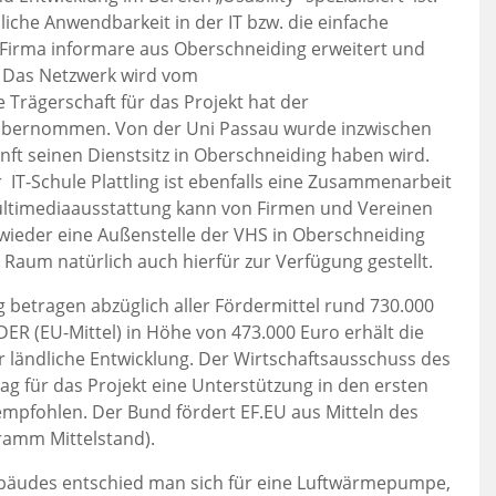
dliche Anwendbarkeit in der IT bzw. die einfache
Firma informare aus Oberschneiding erweitert und
. Das Netzwerk wird vom
 Trägerschaft für das Projekt hat der
übernommen. Von der Uni Passau wurde inzwischen
nft seinen Dienstsitz in Oberschneiding haben wird.
IT-Schule Plattling ist ebenfalls eine Zusammenarbeit
ultimediaausstattung kann von Firmen und Vereinen
t wieder eine Außenstelle der VHS in Oberschneiding
 Raum natürlich auch hierfür zur Verfügung gestellt.
 betragen abzüglich aller Fördermittel rund 730.000
R (EU-Mittel) in Höhe von 473.000 Euro erhält die
ländliche Entwicklung. Der Wirtschaftsausschuss des
g für das Projekt eine Unterstützung in den ersten
 empfohlen. Der Bund fördert EF.EU aus Mitteln des
ramm Mittelstand).
ebäudes entschied man sich für eine Luftwärmepumpe,