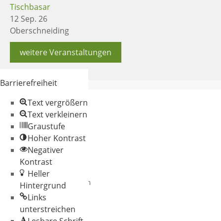
Tischbasar
12 Sep. 26
Oberschneiding
weitere Veranstaltungen
Barrierefreiheit
Text vergrößern
Text verkleinern
Graustufe
Hoher Kontrast
Negativer
© 2026 Gemeinde
Kontrast
Oberschneiding
Heller
Datenschutz
Impressum
Hintergrund
Links
unterstreichen