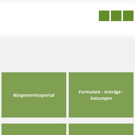
Skip
to
content
Formulare - Anträge -
Bürgerserviceportal
Satzungen