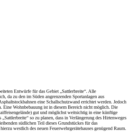
iteten Entwürfe für das Gebiet „Sattlerbreite“. Alle
lich, da zu den im Süden angrenzenden Sportanlagen aus
 Asphaltstockbahnen eine Schallschutzwand errichtet werden. Jedoch
n. Eine Wohnbebauung ist in diesem Bereich nicht möglich. Die
feisengelände) gut und möglichst weitsichtig in eine künftige
Sattlerbreite“ so zu planen, dass in Verlängerung des Hirtenweges
eibenden südlichen Teil dieses Grundstückes für das
ibt hierzu westlich des neuen Feuerwehrgerätehauses genügend Raum.