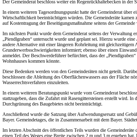
Der Gemeinderat beschloss weiter ein Regenrückhaltebecken in der S
In einem weiteren Tagesordnungspunkt hatte der Gemeinderat über ein
Wirtschaftlichkeit beeinträchtigen würden. Die Gemeinderäte kamen z
auf Kostentragung der Beseitigungsmaßnahme seitens der Gemeinde w
Im nächsten Punkt wurde dem Gemeinderat seitens der Verwaltung erl
„Piendlgraben“ untersucht wurde und geplant sei. Hierzu wurde eine 
andere Alternative mit einer längeren Rohrleitung mit gleichzeitige
Grunderwerbsschwierigkeiten informiert; ebenso über einen Einwand
anmeldet. Der Beschwerdeführer befürchtet, dass der „Piendlgraben“ 
Wohnhauses kommen könnte.
Diese Bedenken werden von den Gemeinderäten nicht geteilt. Darüber
beschlossen die Ableitung des Oberflächenwassers aus der Fläche n
Wasserrechtsverfahren einzuleiten.
In einem weiteren Beratungspunkt wurde vom Gemeinderat beschlosse
stattzugeben, dass die Zufahrt mit Rasengittersteinen erstellt wird. 
Durchgrünung des Baugebietes nicht beeinträchtigt.
Anschließend wurde die Satzung über Aufwendungsersatz und Gebühre
Bayer. Gemeindetages, die in Zusammenarbeit mit dem Bayer. Städt
Im letzten Abschnitt des öffentlichen Teils wurden die Gemeinderät
einen Teil des Weges eine Breite zwischen 2 m und 3 m ergeben hat. D