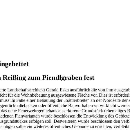
ngebettet
 Reißing zum Piendlgraben fest
rte Landschaftsarchitekt Gerald Eska ausführlich die von ihm ausgearbe
icht für die Wohnbebauung ausgewiesene Fläche vor. Dies ist erforder
uss im Falle einer Bebauung der „Sattlerbreite“ an der Nordseite der
Regenrückhaltebecken oder öffentliche Bauvorhaben verwirklicht werde
as neue Feuerwehrgerätehaus auserkorene Grundstück (ehemaliges Raif
denen Planvarianten wurde beschlossen die Entwicklung des Gebietes „
sgrundstückes erfolgen soll. Desweiteren wurde beschlossen den verbl
chtigen sollte ein weiteres öffentliches Gebäude zu errichten, verble