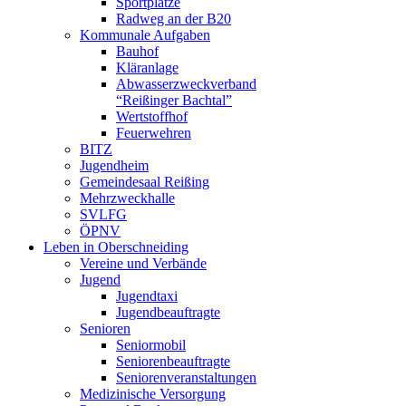
Sportplätze
Radweg an der B20
Kommunale Aufgaben
Bauhof
Kläranlage
Abwasserzweckverband
“Reißinger Bachtal”
Wertstoffhof
Feuerwehren
BITZ
Jugendheim
Gemeindesaal Reißing
Mehrzweckhalle
SVLFG
ÖPNV
Leben in Oberschneiding
Vereine und Verbände
Jugend
Jugendtaxi
Jugendbeauftragte
Senioren
Seniormobil
Seniorenbeauftragte
Seniorenveranstaltungen
Medizinische Versorgung