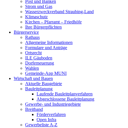
Post und Banken
Strom und Gas
Wasserzweckverband Straubing-Land
Klimaschutz
Kirchen – Pfarramt – Friedhöfe
Ihre Bürgerpflichten
Bürgerservice
Rathaus
Allgemeine Informationen
Formulare und Anträge
Ortsrecht
ILE Gäuboden
Dorferneuerung
Wahlen
Gemeinde-App MUNI
Wirtschaft und Bauen
Aktuelle Baugebiete
Bauleitplanung
Laufende Bauleitplanverfahren
Abgeschlossene Bauleitplanung
Gewerbe- und Industriegebiete
Breitband
Förderverfahren
Open Infra
Gewerbeliste A-Z