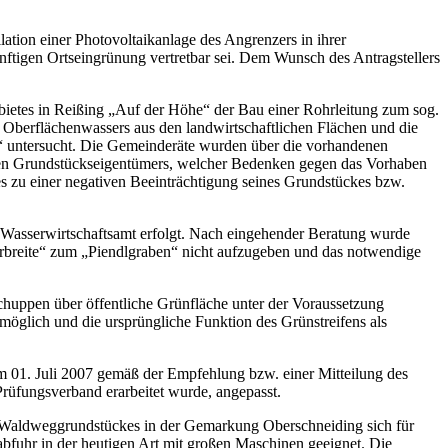
tion einer Photovoltaikanlage des Angrenzers in ihrer
nftigen Ortseingrünung vertretbar sei. Dem Wunsch des Antragstellers
bietes in Reißing „Auf der Höhe“ der Bau einer Rohrleitung zum sog.
 Oberflächenwassers aus den landwirtschaftlichen Flächen und die
te“ untersucht. Die Gemeinderäte wurden über die vorhandenen
nden Grundstückseigentümers, welcher Bedenken gegen das Vorhaben
s zu einer negativen Beeinträchtigung seines Grundstückes bzw.
 Wasserwirtschaftsamt erfolgt. Nach eingehender Beratung wurde
erbreite“ zum „Piendlgraben“ nicht aufzugeben und das notwendige
huppen über öffentliche Grünfläche unter der Voraussetzung
 möglich und die ursprüngliche Funktion des Grünstreifens als
 01. Juli 2007 gemäß der Empfehlung bzw. einer Mitteilung des
üfungsverband erarbeitet wurde, angepasst.
es Waldweggrundstückes in der Gemarkung Oberschneiding sich für
abfuhr in der heutigen Art mit großen Maschinen geeignet. Die