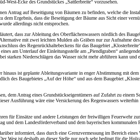
üd-West-Ecke des Grundstückes „Sattlerbreite“ vorzusehen.
en Antrag auf Beseitigung von Bäumen zu befinden, welche die Installa
u dem Ergebnis, dass die Beseitigung der Bäume aus Sicht einer vernü
urde allerdings nicht entsprochen.
äutert, dass zur Ableitung des Oberflächenwassers nördlich des Bauge
Alternative mit zwei leichten Mulden als Gräben nur zur Aufnahme des
m Anschluss des Regenrückhaltebeckens für das Baugebiet „Klosterbrei
 eines am Unterlauf der Einleitungsstelle am „Piendlgraben“ anliege
bei starken Niederschlägen das Wasser nicht mehr abführen kann und e
 hinaus ist geplante Ableitungsvariante in enger Abstimmung mit dem
ördlich des Baugebietes „Auf der Höhe“ und aus dem Baugebiet „Klost
n, dem Antrag eines Grundstückseigentümers auf Zufahrt zu einem Sc
In dieser Ausführung wäre eine Versickerung des Regenwassers weiterhin
n für Einsätze und andere Leistungen der freiwilligen Feuerwehr zum
etag und dem Landesförderverband und dem bayerischen kommunalen Pr
e darüber informiert, dass durch eine Grenzvermessung im Bereich ein
er Weg ist deshalb an dieser Stelle nur noch sehr bedingt für die Holz