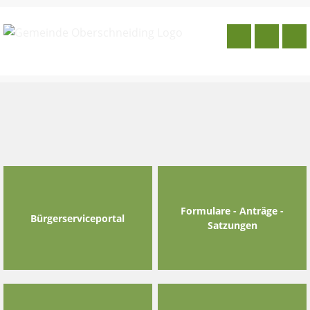
Skip
to
content
Formulare - Anträge -
Bürgerserviceportal
Satzungen