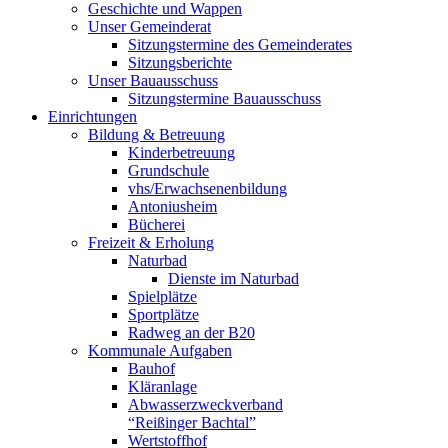
Geschichte und Wappen
Unser Gemeinderat
Sitzungstermine des Gemeinderates
Sitzungsberichte
Unser Bauausschuss
Sitzungstermine Bauausschuss
Einrichtungen
Bildung & Betreuung
Kinderbetreuung
Grundschule
vhs/Erwachsenenbildung
Antoniusheim
Bücherei
Freizeit & Erholung
Naturbad
Dienste im Naturbad
Spielplätze
Sportplätze
Radweg an der B20
Kommunale Aufgaben
Bauhof
Kläranlage
Abwasserzweckverband
“Reißinger Bachtal”
Wertstoffhof