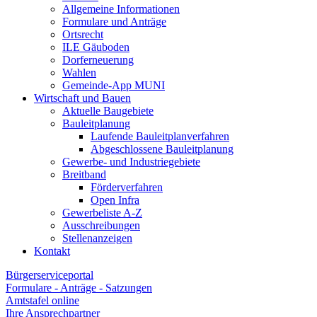
Allgemeine Informationen
Formulare und Anträge
Ortsrecht
ILE Gäuboden
Dorferneuerung
Wahlen
Gemeinde-App MUNI
Wirtschaft und Bauen
Aktuelle Baugebiete
Bauleitplanung
Laufende Bauleitplanverfahren
Abgeschlossene Bauleitplanung
Gewerbe- und Industriegebiete
Breitband
Förderverfahren
Open Infra
Gewerbeliste A-Z
Ausschreibungen
Stellenanzeigen
Kontakt
Bürgerserviceportal
Formulare - Anträge - Satzungen
Amtstafel online
Ihre Ansprechpartner