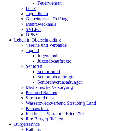
Feuerwehren
BITZ
Jugendheim
Gemeindesaal Reißing
Mehrzweckhalle
SVLFG
ÖPNV
Leben in Oberschneiding
Vereine und Verbände
Jugend
Jugendtaxi
Jugendbeauftragte
Senioren
Seniormobil
Seniorenbeauftragte
Seniorenveranstaltungen
Medizinische Versorgung
Post und Banken
Strom und Gas
Wasserzweckverband Straubing-Land
Klimaschutz
Kirchen – Pfarramt – Friedhöfe
Ihre Bürgerpflichten
Bürgerservice
Rathaus