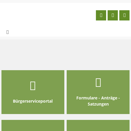
Skip
to
content
Formulare - Anträge -
Bürgerserviceportal
Satzungen