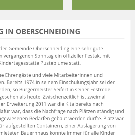
G IN OBERSCHNEIDING
rt der Gemeinde Oberschneiding eine sehr gute
vergangenen Sonntag ein offizieller Festakt mit
Kindertagesstätte Pusteblume statt.
he Ehrengäste und viele Mitarbeiterinnen und
en. Bereits 1974 in seinem Einschulungsjahr sei der
den, so Bürgermeister Seifert in seiner Festrede.
gesehen als heute. Zwischenzeitlich ist zweimal
er Erweiterung 2011 war die Kita bereits nach
dafür war, dass die Nachfrage nach Plätzen ständig und
chgewiesenen Bedarfen gebaut werden durfte. Platz war
für aufgestellten Containern, einer Auslagerung von
mieteten Bauernhaus konnte immer für alle Kinder