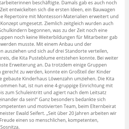
arbeiterinnen beschäftigte. Damals gab es auch noch
Zeit entwickelten sich die ersten Ideen, ein Bauwagen
he Repertoire mit Montessori-Materialien erweitert und
 Konzept umgesetzt. Ziemlich zeitgleich wurden auch
chulkindern begonnen, was zu der Zeit noch eine
ruppen noch keine Weiterbildungen für Mitarbeiter gab
rt werden musste. Mit einem Anbau und der
 ausziehen und sich auf drei Standorte verteilen,
eis, die Kita Pusteblume entstehen konnte. Bei weiter
hste Erweiterung an. Da trotzdem einige Gruppen
 gerecht zu werden, konnte ein Großteil der Kinder
ue gebaute Kinderhaus Löwenzahn umziehen. Die Kita
ommen hat, ist nun eine 4-gruppige Einrichtung mit
is zum Schuleintritt und agiert nach dem Leitsatz
einander da sein!“ Ganz besonders bedankte sich
 kompetenten und motivierten Team, beim Elternbeirat
eister Ewald Seifert. „Seit über 20 Jahren arbeiten wir
 Freude einen so menschlichen, kompetenten,
Sosnitza.