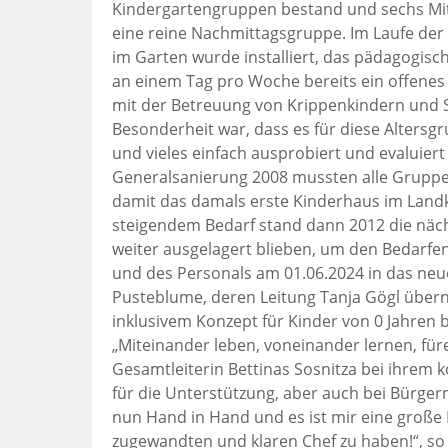
Kindergartengruppen bestand und sechs Mit
eine reine Nachmittagsgruppe. Im Laufe der 
im Garten wurde installiert, das pädagogisc
an einem Tag pro Woche bereits ein offenes
mit der Betreuung von Krippenkindern und S
Besonderheit war, dass es für diese Altersg
und vieles einfach ausprobiert und evaluie
Generalsanierung 2008 mussten alle Gruppen
damit das damals erste Kinderhaus im Landkr
steigendem Bedarf stand dann 2012 die näc
weiter ausgelagert blieben, um den Bedarfen
und des Personals am 01.06.2024 in das ne
Pusteblume, deren Leitung Tanja Gögl übern
inklusivem Konzept für Kinder von 0 Jahren b
„Miteinander leben, voneinander lernen, für
Gesamtleiterin Bettinas Sosnitza bei ihrem
für die Unterstützung, aber auch bei Bürgerm
nun Hand in Hand und es ist mir eine große
zugewandten und klaren Chef zu haben!“, so 