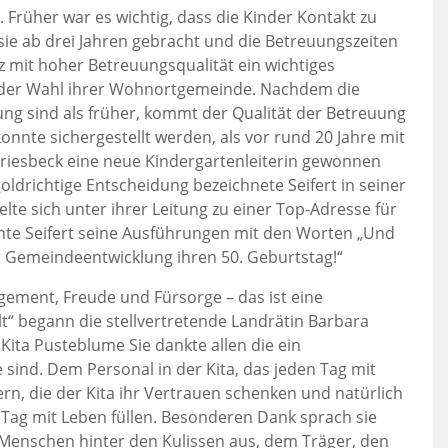
 Früher war es wichtig, dass die Kinder Kontakt zu
e ab drei Jahren gebracht und die Betreuungszeiten
atz mit hoher Betreuungsqualität ein wichtiges
i der Wahl ihrer Wohnortgemeinde. Nachdem die
tung sind als früher, kommt der Qualität der Betreuung
onnte sichergestellt werden, als vor rund 20 Jahre mit
Griesbeck eine neue Kindergartenleiterin gewonnen
oldrichtige Entscheidung bezeichnete Seifert in seiner
lte sich unter ihrer Leitung zu einer Top-Adresse für
onnte Seifert seine Ausführungen mit den Worten „Und
er Gemeindeentwicklung ihren 50. Geburtstag!“
gement, Freude und Fürsorge – das ist eine
lt“ begann die stellvertretende Landrätin Barbara
Kita Pusteblume Sie dankte allen die ein
e sind. Dem Personal in der Kita, das jeden Tag mit
ern, die der Kita ihr Vertrauen schenken und natürlich
 Tag mit Leben füllen. Besonderen Dank sprach sie
n Menschen hinter den Kulissen aus, dem Träger, den