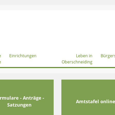
e
Einrichtungen
Leben in
Bürger
e
Oberschneiding
rmulare - Anträge -
Amtstafel onlin
Satzungen