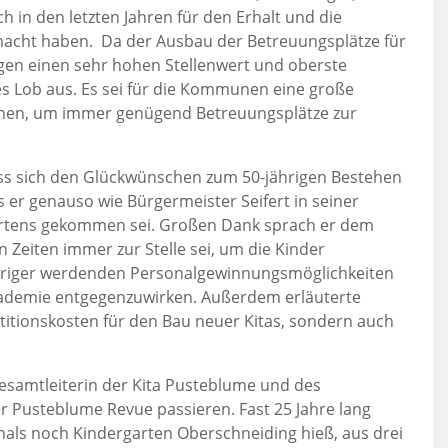
h in den letzten Jahren für den Erhalt und die
macht haben. Da der Ausbau der Betreuungsplätze für
gen einen sehr hohen Stellenwert und oberste
es Lob aus. Es sei für die Kommunen eine große
nen, um immer genügend Betreuungsplätze zur
oss sich den Glückwünschen zum 50-jährigen Bestehen
s er genauso wie Bürgermeister Seifert in seiner
gartens gekommen sei. Großen Dank sprach er dem
n Zeiten immer zur Stelle sei, um die Kinder
eriger werdenden Personalgewinnungsmöglichkeiten
kademie entgegenzuwirken. Außerdem erläuterte
stitionskosten für den Bau neuer Kitas, sondern auch
 Gesamtleiterin der Kita Pusteblume und des
 Pusteblume Revue passieren. Fast 25 Jahre lang
amals noch Kindergarten Oberschneiding hieß, aus drei