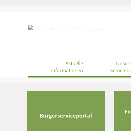
Skip
to
content
Aktuelle
Unser
Informationen
Gemeind
Fo
Bürgerserviceportal