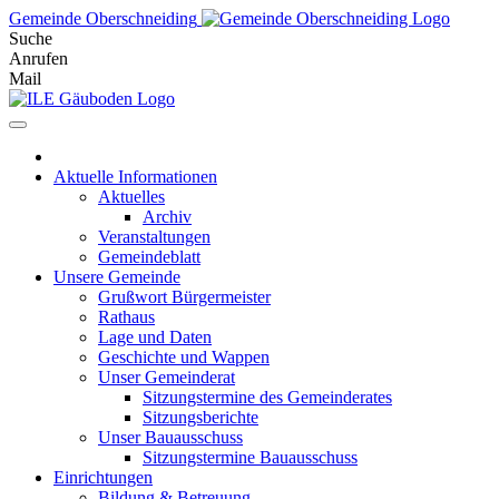
Skip
Gemeinde Oberschneiding
to
Suche
content
Anrufen
Mail
Aktuelle Informationen
Aktuelles
Archiv
Veranstaltungen
Gemeindeblatt
Unsere Gemeinde
Grußwort Bürgermeister
Rathaus
Lage und Daten
Geschichte und Wappen
Unser Gemeinderat
Sitzungstermine des Gemeinderates
Sitzungsberichte
Unser Bauausschuss
Sitzungstermine Bauausschuss
Einrichtungen
Bildung & Betreuung