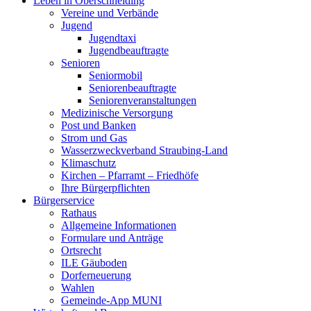
Leben in Oberschneiding
Vereine und Verbände
Jugend
Jugendtaxi
Jugendbeauftragte
Senioren
Seniormobil
Seniorenbeauftragte
Seniorenveranstaltungen
Medizinische Versorgung
Post und Banken
Strom und Gas
Wasserzweckverband Straubing-Land
Klimaschutz
Kirchen – Pfarramt – Friedhöfe
Ihre Bürgerpflichten
Bürgerservice
Rathaus
Allgemeine Informationen
Formulare und Anträge
Ortsrecht
ILE Gäuboden
Dorferneuerung
Wahlen
Gemeinde-App MUNI