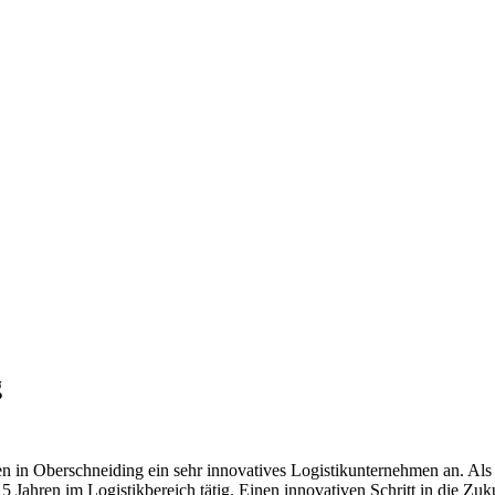
g
en in Oberschneiding ein sehr innovatives Logistikunternehmen an. Al
15 Jahren im Logistikbereich tätig. Einen innovativen Schritt in die 