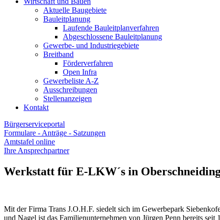
Wirtschaft und Bauen
Aktuelle Baugebiete
Bauleitplanung
Laufende Bauleitplanverfahren
Abgeschlossene Bauleitplanung
Gewerbe- und Industriegebiete
Breitband
Förderverfahren
Open Infra
Gewerbeliste A-Z
Ausschreibungen
Stellenanzeigen
Kontakt
Bürgerserviceportal
Formulare - Anträge - Satzungen
Amtstafel online
Ihre Ansprechpartner
Werkstatt für E-LKW´s in Oberschneidin
Mit der Firma Trans J.O.H.F. siedelt sich im Gewerbepark Siebenkof
und Nagel ist das Familienunternehmen von Jürgen Penn bereits seit 