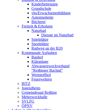
Kinderbetreuung
Grundschule
vhs/Erwachsenenbildung
Antoniusheim
Bücherei
Freizeit & Erholung
Naturbad
Dienste im Naturbad
Spielplätze
Sportplätze
Radweg an der B20
Kommunale Aufgaben
Bauhof
Kläranlage
Abwasserzweckverband
“Reißinger Bachtal”
Wertstoffhof
Feuerwehren
BITZ
Jugendheim
Gemeindesaal Reißing
Mehrzweckhalle
SVLFG
ÖPNV