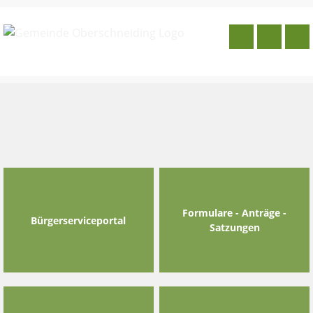
Skip
to
content
Formulare - Anträge -
Bürgerserviceportal
Satzungen