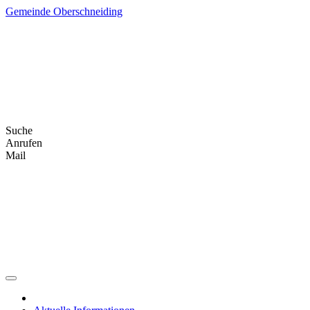
Skip
Gemeinde Oberschneiding
to
content
Suche
Anrufen
Mail