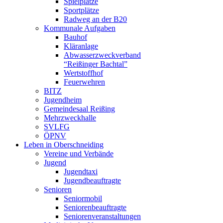
Spielplätze
Sportplätze
Radweg an der B20
Kommunale Aufgaben
Bauhof
Kläranlage
Abwasserzweckverband
“Reißinger Bachtal”
Wertstoffhof
Feuerwehren
BITZ
Jugendheim
Gemeindesaal Reißing
Mehrzweckhalle
SVLFG
ÖPNV
Leben in Oberschneiding
Vereine und Verbände
Jugend
Jugendtaxi
Jugendbeauftragte
Senioren
Seniormobil
Seniorenbeauftragte
Seniorenveranstaltungen