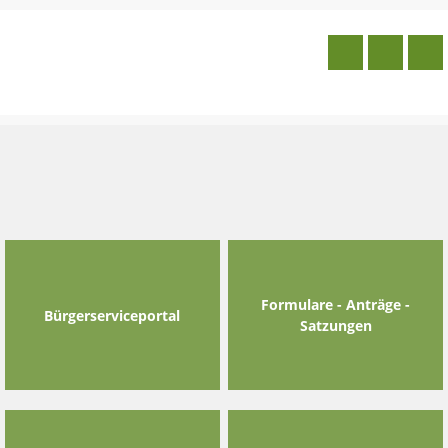
Skip
to
content
Formulare - Anträge -
Bürgerserviceportal
Satzungen