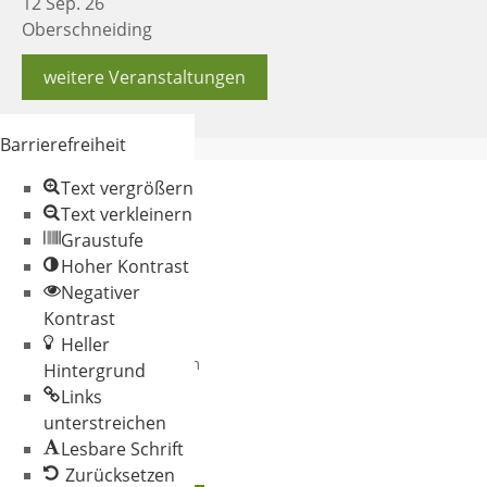
12 Sep. 26
Oberschneiding
weitere Veranstaltungen
Barrierefreiheit
Text vergrößern
Text verkleinern
Graustufe
Hoher Kontrast
Negativer
© 2026 Gemeinde
Kontrast
Oberschneiding
Heller
Datenschutz
Impressum
Hintergrund
Links
unterstreichen
Lesbare Schrift
Zurücksetzen