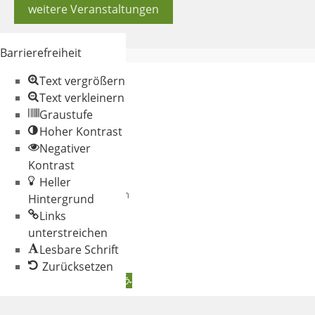
weitere Veranstaltungen
Barrierefreiheit
Text vergrößern
Text verkleinern
Graustufe
Hoher Kontrast
Negativer
© 2026 Gemeinde
Kontrast
Oberschneiding
Heller
Datenschutz
Impressum
Hintergrund
Links
unterstreichen
Lesbare Schrift
Zurücksetzen
Werkzeugleiste öffnen
Zum Inhalt springen