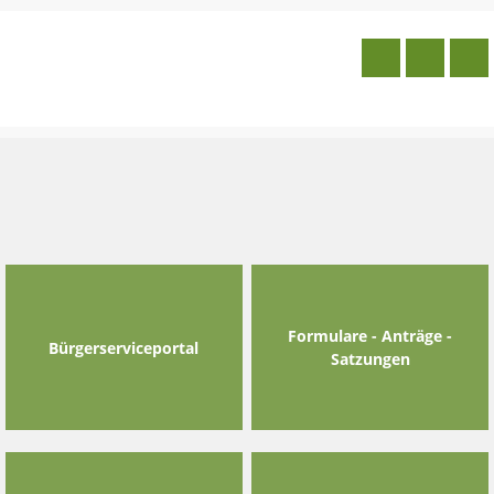
Skip
to
content
Formulare - Anträge -
Bürgerserviceportal
Satzungen