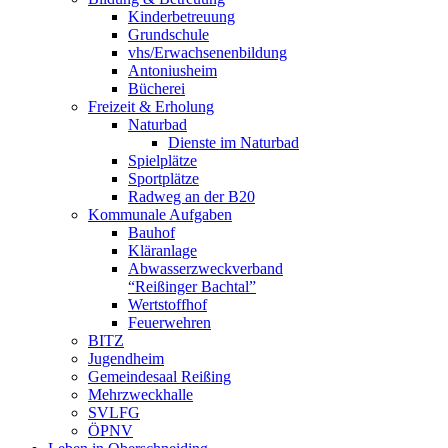
Kinderbetreuung
Grundschule
vhs/Erwachsenenbildung
Antoniusheim
Bücherei
Freizeit & Erholung
Naturbad
Dienste im Naturbad
Spielplätze
Sportplätze
Radweg an der B20
Kommunale Aufgaben
Bauhof
Kläranlage
Abwasserzweckverband
“Reißinger Bachtal”
Wertstoffhof
Feuerwehren
BITZ
Jugendheim
Gemeindesaal Reißing
Mehrzweckhalle
SVLFG
ÖPNV