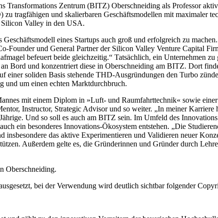
ons Transformations Zentrum (BITZ) Oberschneiding als Professor aktiv
u tragfähigen und skalierbaren Geschäftsmodellen mit maximaler techn
 Silicon Valley in den USA.
das Geschäftsmodell eines Startups auch groß und erfolgreich zu machen.
-Founder und General Partner der Silicon Valley Venture Capital Fir
gel befeuert beide gleichzeitig.“ Tatsächlich, ein Unternehmen zu gr
 an Bord und konzentriert diese in Oberschneiding am BITZ. Dort find
s auf einer soliden Basis stehende THD-Ausgründungen den Turbo zünd
g und um einen echten Marktdurchbruch.
es Mannes mit einem Diplom in »Luft- und Raumfahrttechnik« sowie ein
r, Instructor, Strategic Advisor und so weiter. „In meiner Karriere ha
Jährige. Und so soll es auch am BITZ sein. Im Umfeld des Innovations
 auch ein besonderes Innovations-Ökosystem entstehen. „Die Studieren
d insbesondere das aktive Experimentieren und Validieren neuer Konzept
tützen. Außerdem gelte es, die Gründerinnen und Gründer durch Lehre 
in Oberschneiding.
vorausgesetzt, bei der Verwendung wird deutlich sichtbar folgender Co