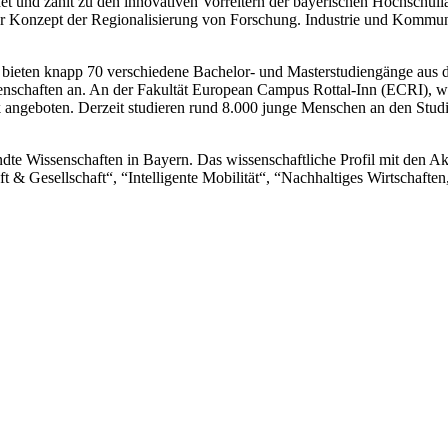
d zählt zu den innovativen Vorreitern der bayerischen Hochschullands
 Konzept der Regionalisierung von Forschung. Industrie und Kommunen
bieten knapp 70 verschiedene Bachelor- und Masterstudiengänge aus d
nschaften an. An der Fakultät European Campus Rottal-Inn (ECRI), wer
 angeboten. Derzeit studieren rund 8.000 junge Menschen an den Stu
e Wissenschaften in Bayern. Das wissenschaftliche Profil mit den Akt
ft & Gesellschaft“, “Intelligente Mobilität“, “Nachhaltiges Wirtschaft