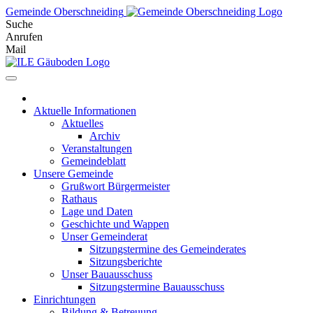
Skip
Gemeinde Oberschneiding
to
Suche
content
Anrufen
Mail
Aktuelle Informationen
Aktuelles
Archiv
Veranstaltungen
Gemeindeblatt
Unsere Gemeinde
Grußwort Bürgermeister
Rathaus
Lage und Daten
Geschichte und Wappen
Unser Gemeinderat
Sitzungstermine des Gemeinderates
Sitzungsberichte
Unser Bauausschuss
Sitzungstermine Bauausschuss
Einrichtungen
Bildung & Betreuung