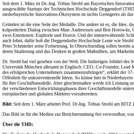
Seit dem 1. März ist Dr.-Ing. Tobias Strobl am Bayerischen Innovati
ausgewählte Startups der Technischen Hochschule Deggendorf (THD) z
niederbayerische Innovations-Ökosystem ist nichts Geringeres als das
Gründen ist die eine Seite der Medaille. Die andere ist es, die Idee, 
kolportierten Dialog zwischen Marc Andreessen und Ben Horowitz, Co
zwei Emotionen: Euphorie und Horror. Und der immerwährende Schlafma
auch lohnt, dafür holt die Deggendorfer Hochschule Leute wie Strobl
Peter Schmieder seine Fortsetzung. In Oberschneiding sollen bereit
deren Skalierung und das Denken in großen Maßstäben, um Marketin
Dr. Strobl hat viel gesehen von der Welt. Die bisherigen Jobtitel d
Universität München allesamt in Englisch: CEO, Co-Founder, Lead Mento
des erfolgreichen Unternehmers zusammenzubringen“, erklärt der 37-
Offenheit für unkonventionelle Ideen. So könne hier in Niederbayern
für ihre Geschäftsmodelle. Aber gleichermaßen werde ich Leistung un
der verschiedenen Entwicklungsphasen ihrer Geschäftsmodelle unters
europäischen und globalen Märkten vorzubereiten.
Bild:
Seit dem 1. März arbeitet Prof. Dr-Ing. Tobias Strobl am BITZ 
Das Bild ist für die Medien zur Berichterstattung frei verwendbar, 
Über die THD: