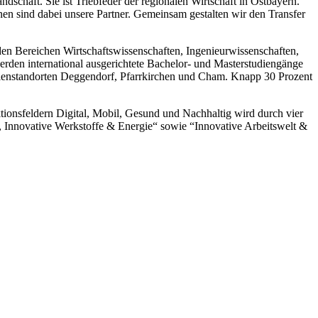
chaft. Sie ist Triebfeder der regionalen Wirtschaft in Ostbayern.
 sind dabei unsere Partner. Gemeinsam gestalten wir den Transfer
en Bereichen Wirtschaftswissenschaften, Ingenieurwissenschaften,
den international ausgerichtete Bachelor- und Masterstudiengänge
dienstandorten Deggendorf, Pfarrkirchen und Cham. Knapp 30 Prozent
ionsfeldern Digital, Mobil, Gesund und Nachhaltig wird durch vier
en, Innovative Werkstoffe & Energie“ sowie “Innovative Arbeitswelt &