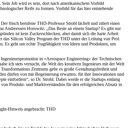
. Sein Job wird es sein, dort nach amerikanischem Vorbild
ologischer Reife zu formen. Vorbild für das hier entstehende
 Der frisch berufene THD-Professor Strobl lächelt und zitiert einen
ma Andreessen Horowitz: „Das Beste an einem Startup? Es gibt nur
ünden ist kein Zuckerschlecken, aber damit sich die harte Arbeit
et das Silicon Valley Program der THD unter der Leitung von Prof.
en. Es geht um echte Tragfähigkeit von Ideen und Produkten, um
er Ingenieurspromotion in »Aerospace Engineering« der Technischen
be ich stets versucht, die Welt des kreativen Ingenieurs mit der Welt
 Transformations Zentrums gebe es große Gestaltungsfreiheit und
den dürfen von mir Begeisterung erwarten, für ihre Innovationen und
e einfordern“, so Dr. Strobl. Dabei werde er die Startups entlang
von Produkt- und Marktverständnis für den erfolgreichen Absatz in
pyright-Hinweis angebracht: THD