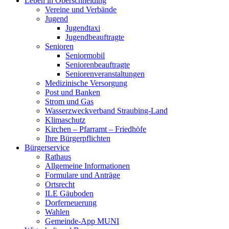
Leben in Oberschneiding
Vereine und Verbände
Jugend
Jugendtaxi
Jugendbeauftragte
Senioren
Seniormobil
Seniorenbeauftragte
Seniorenveranstaltungen
Medizinische Versorgung
Post und Banken
Strom und Gas
Wasserzweckverband Straubing-Land
Klimaschutz
Kirchen – Pfarramt – Friedhöfe
Ihre Bürgerpflichten
Bürgerservice
Rathaus
Allgemeine Informationen
Formulare und Anträge
Ortsrecht
ILE Gäuboden
Dorferneuerung
Wahlen
Gemeinde-App MUNI