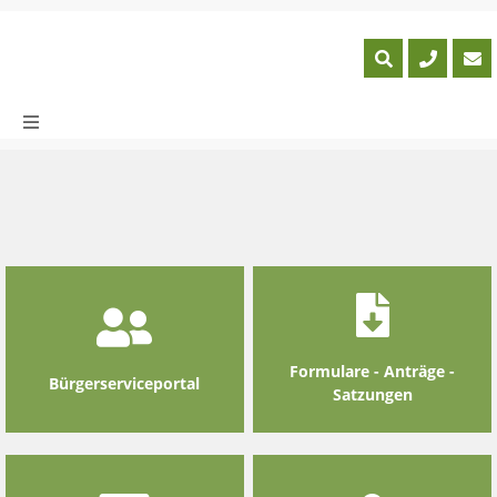
Skip
to
content
Formulare - Anträge -
Bürgerserviceportal
Satzungen