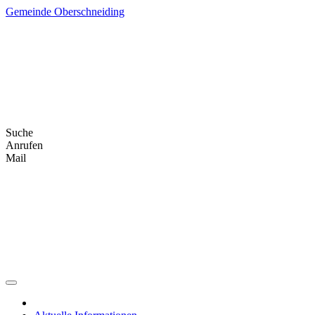
Skip
Gemeinde Oberschneiding
to
content
Suche
Anrufen
Mail