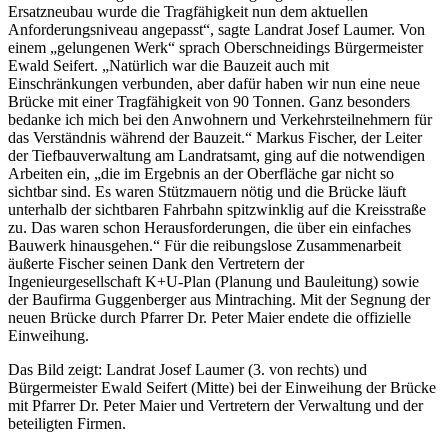
Ersatzneubau wurde die Tragfähigkeit nun dem aktuellen
Anforderungsniveau angepasst“, sagte Landrat Josef Laumer. Von
einem „gelungenen Werk“ sprach Oberschneidings Bürgermeister
Ewald Seifert. „Natürlich war die Bauzeit auch mit
Einschränkungen verbunden, aber dafür haben wir nun eine neue
Brücke mit einer Tragfähigkeit von 90 Tonnen. Ganz besonders
bedanke ich mich bei den Anwohnern und Verkehrsteilnehmern für
das Verständnis während der Bauzeit.“ Markus Fischer, der Leiter
der Tiefbauverwaltung am Landratsamt, ging auf die notwendigen
Arbeiten ein, „die im Ergebnis an der Oberfläche gar nicht so
sichtbar sind. Es waren Stützmauern nötig und die Brücke läuft
unterhalb der sichtbaren Fahrbahn spitzwinklig auf die Kreisstraße
zu. Das waren schon Herausforderungen, die über ein einfaches
Bauwerk hinausgehen.“ Für die reibungslose Zusammenarbeit
äußerte Fischer seinen Dank den Vertretern der
Ingenieurgesellschaft K+U-Plan (Planung und Bauleitung) sowie
der Baufirma Guggenberger aus Mintraching. Mit der Segnung der
neuen Brücke durch Pfarrer Dr. Peter Maier endete die offizielle
Einweihung.
Das Bild zeigt: Landrat Josef Laumer (3. von rechts) und
Bürgermeister Ewald Seifert (Mitte) bei der Einweihung der Brücke
mit Pfarrer Dr. Peter Maier und Vertretern der Verwaltung und der
beteiligten Firmen.