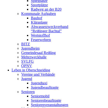
Spielplätze
Sportplätze
Radweg an der B20
Kommunale Aufgaben
Bauhof
Kläranlage
Abwasserzweckverband
“Reißinger Bachtal”
Wertstoffhof
Feuerwehren
BITZ
Jugendheim
Gemeindesaal Reißing
Mehrzweckhalle
SVLFG
ÖPNV
Leben in Oberschneiding
Vereine und Verbände
Jugend
Jugendtaxi
Jugendbeauftragte
Senioren
Seniormobil
Seniorenbeauftragte
Seniorenveranstaltungen