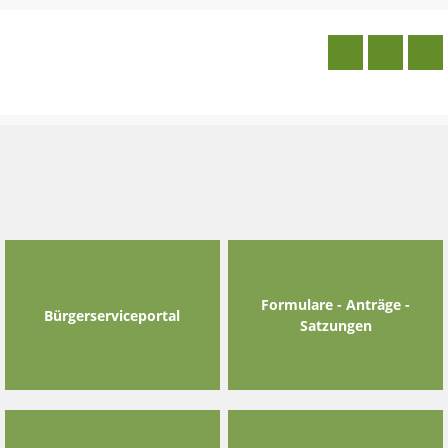
Skip
to
content
Formulare - Anträge -
Bürgerserviceportal
Satzungen