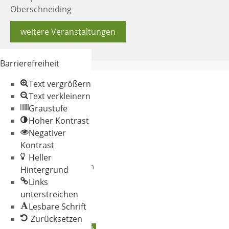
Oberschneiding
weitere Veranstaltungen
Barrierefreiheit
Text vergrößern
Text verkleinern
Graustufe
Hoher Kontrast
Negativer
© 2026 Gemeinde
Kontrast
Oberschneiding
Heller
Datenschutz
Impressum
Hintergrund
Links
unterstreichen
Lesbare Schrift
Zurücksetzen