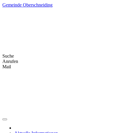
Skip
Gemeinde Oberschneiding
to
content
Suche
Anrufen
Mail