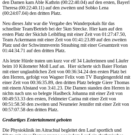
den Damen kam Able Kathrin (00:22:40.04) auf den ersten, Bayerl
Theresa (00:22:40.11) auf den zweiten und Sobko Lena
(00:24:07.04) den dritten Platz.
Neu dieses Jahr war die Vergabe des Wanderpokals für das
schnellste Team/Betrieb bei der 5km Strecke. Hier kam auf den
ersten Platz der Skiclub Leiblfing mit einer Zeit von 01:27:47.50,
Team Ackermann mit einer Zeit von 01:41:23.89 auf den zweiten
Platz und der Schwimmverein Straubing mit einer Gesamtzeit von
01:44:34.71 auf den dritten Platz.
Als letzte Hürde traten um kurz vor elf 34 Läuferinnen und Läufer
beim 10 Kilometer Moll Lauf an. Hier sicherte sich Baier Florian
mit einer unglaublichen Zeit von 00:36:34.24 den ersten Platz bei
den Herren, gefolgt von Wagner Felix vom TV Burglengenfeld mit
einer Zeit von 00:36:35.89, den dritten Platz belegte Giere Thomas
mit einem Abstand von 3:41.23. Die Damen standen den Herren in
nichts nach uns so belegte Haslbeck Johanna mit einer Zeit von
00:49:53.33 den ersten, Feldmeier Carina mit einer Zeit von
00:51:58.50 den zweiten und Neumeier Jennifer mit einer Zeit von
00:57:07.58 den dritten Platz.
Großartiges Entertainment geboten
Die Physioklinik im Aitrachtal begleitet den Lauf sportlich und