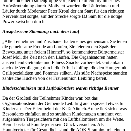
führte mit einer Damengruppe vor jedem Lauf ein rhythmisches
Aufwärmtraining durch. Motiviert wurden die Läuferinnen und
Läufer durch Moderator Peter Kroul der am Start für den richtigen
Nervenkitzel sorgte, auf der Strecke sorgte DJ Sam für die nötige
Power zwischen durch.
Ausgelassene Stimmung nach dem Lauf
„Alle Teilnehmer und Zuschauer hatten eines gemeinsam, Sie teilen
die gemeinsame Freude am Laufen, Sie feierten den Spaß der
Bewegung unter freiem Himmel“, so kommentierte Bürgermeister
Josef Moll die Zeit nach den Läufen. Die Organisatoren hatten
ausreichend Getränke und Fitness-Snacks vorbereitet. Gut ankam
auch die Verpflegung durch die DJK Leiblfing, die den Hunger mit
Grillspezialitäten und Pommes stillten. Als süße Nachspeise standen
zahlreiche Kuchen von der Frauenunion Leiblfing bereit.
Kinderschminken und Luftballontiere waren richtige Renner
Da der Großteil der Teilnehmer Kinder war, bot das
Organisationsteam der Gemeinde Leiblfing auch speziell etwas für
Kinder an. Der Elternbeirat der KiTa Aitrach-Arche ließ sich etwas
Besonderes einfallen und so strahlten Kinderaugen umrahmt von
aufgemalten Tiergesichtern mit den Luftballontieren um die Wette.
Beim Losstand konnte jeder sein Glück versuchen. Als
Hauptvertreter für Gesundheit stand die AOK Straubing mit einem