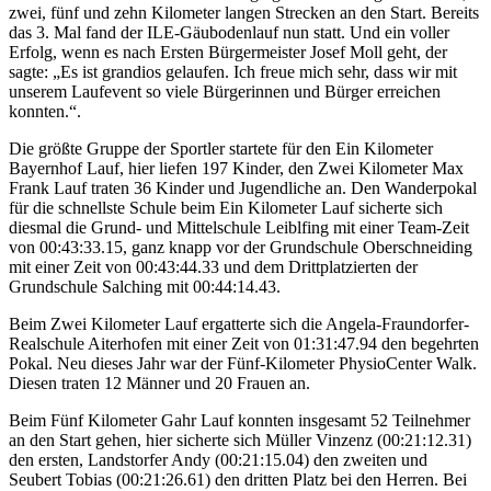
zwei, fünf und zehn Kilometer langen Strecken an den Start. Bereits
das 3. Mal fand der ILE-Gäubodenlauf nun statt. Und ein voller
Erfolg, wenn es nach Ersten Bürgermeister Josef Moll geht, der
sagte: „Es ist grandios gelaufen. Ich freue mich sehr, dass wir mit
unserem Laufevent so viele Bürgerinnen und Bürger erreichen
konnten.“.
Die größte Gruppe der Sportler startete für den Ein Kilometer
Bayernhof Lauf, hier liefen 197 Kinder, den Zwei Kilometer Max
Frank Lauf traten 36 Kinder und Jugendliche an. Den Wanderpokal
für die schnellste Schule beim Ein Kilometer Lauf sicherte sich
diesmal die Grund- und Mittelschule Leiblfing mit einer Team-Zeit
von 00:43:33.15, ganz knapp vor der Grundschule Oberschneiding
mit einer Zeit von 00:43:44.33 und dem Drittplatzierten der
Grundschule Salching mit 00:44:14.43.
Beim Zwei Kilometer Lauf ergatterte sich die Angela-Fraundorfer-
Realschule Aiterhofen mit einer Zeit von 01:31:47.94 den begehrten
Pokal. Neu dieses Jahr war der Fünf-Kilometer PhysioCenter Walk.
Diesen traten 12 Männer und 20 Frauen an.
Beim Fünf Kilometer Gahr Lauf konnten insgesamt 52 Teilnehmer
an den Start gehen, hier sicherte sich Müller Vinzenz (00:21:12.31)
den ersten, Landstorfer Andy (00:21:15.04) den zweiten und
Seubert Tobias (00:21:26.61) den dritten Platz bei den Herren. Bei