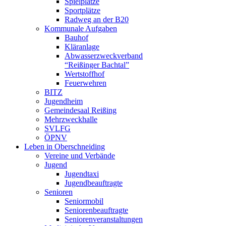
Spielplätze
Sportplätze
Radweg an der B20
Kommunale Aufgaben
Bauhof
Kläranlage
Abwasserzweckverband
“Reißinger Bachtal”
Wertstoffhof
Feuerwehren
BITZ
Jugendheim
Gemeindesaal Reißing
Mehrzweckhalle
SVLFG
ÖPNV
Leben in Oberschneiding
Vereine und Verbände
Jugend
Jugendtaxi
Jugendbeauftragte
Senioren
Seniormobil
Seniorenbeauftragte
Seniorenveranstaltungen