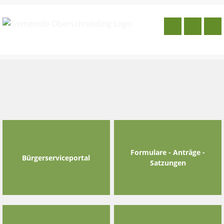
Skip
to
content
Formulare - Anträge -
Bürgerserviceportal
Satzungen