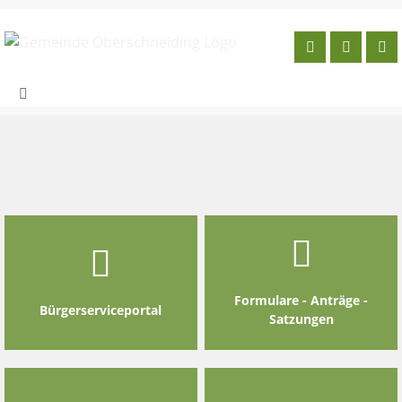
Skip
to
content
Formulare - Anträge -
Bürgerserviceportal
Satzungen