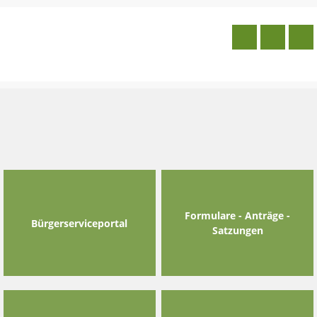
Skip
to
content
Formulare - Anträge -
Bürgerserviceportal
Satzungen