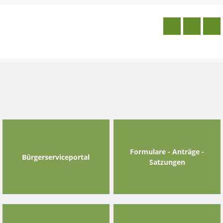
Skip
to
content
Formulare - Anträge -
Bürgerserviceportal
Satzungen