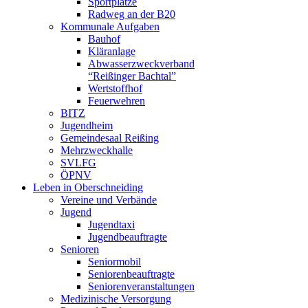
Sportplätze
Radweg an der B20
Kommunale Aufgaben
Bauhof
Kläranlage
Abwasserzweckverband
“Reißinger Bachtal”
Wertstoffhof
Feuerwehren
BITZ
Jugendheim
Gemeindesaal Reißing
Mehrzweckhalle
SVLFG
ÖPNV
Leben in Oberschneiding
Vereine und Verbände
Jugend
Jugendtaxi
Jugendbeauftragte
Senioren
Seniormobil
Seniorenbeauftragte
Seniorenveranstaltungen
Medizinische Versorgung