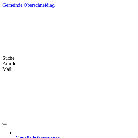
Skip
Gemeinde Oberschneiding
to
content
Suche
Anrufen
Mail