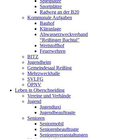
Spielplätze
Sportplätze
Radweg an der B20
Kommunale Aufgaben
Bauhof
Kläranlage
Abwasserzweckverband
“Reißinger Bachtal”
Wertstoffhof
Feuerwehren
BITZ
Jugendheim
Gemeindesaal Reißing
Mehrzweckhalle
SVLFG
ÖPNV
Leben in Oberschneiding
Vereine und Verbände
Jugend
Jugendtaxi
Jugendbeauftragte
Senioren
Seniormobil
Seniorenbeauftragte
Seniorenveranstaltungen