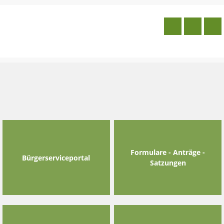
Skip
to
content
Formulare - Anträge -
Bürgerserviceportal
Satzungen