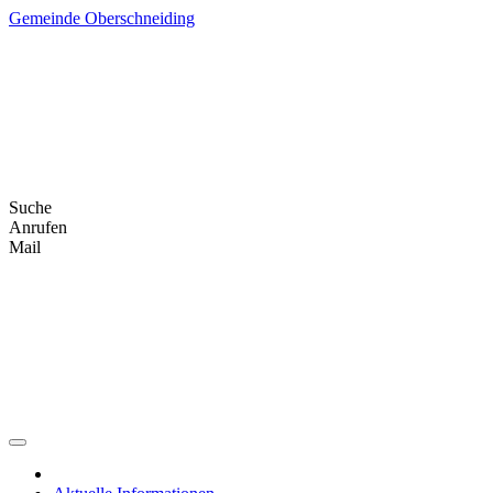
Skip
Gemeinde Oberschneiding
to
content
Suche
Anrufen
Mail