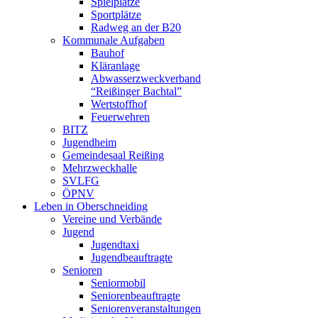
Spielplätze
Sportplätze
Radweg an der B20
Kommunale Aufgaben
Bauhof
Kläranlage
Abwasserzweckverband
“Reißinger Bachtal”
Wertstoffhof
Feuerwehren
BITZ
Jugendheim
Gemeindesaal Reißing
Mehrzweckhalle
SVLFG
ÖPNV
Leben in Oberschneiding
Vereine und Verbände
Jugend
Jugendtaxi
Jugendbeauftragte
Senioren
Seniormobil
Seniorenbeauftragte
Seniorenveranstaltungen