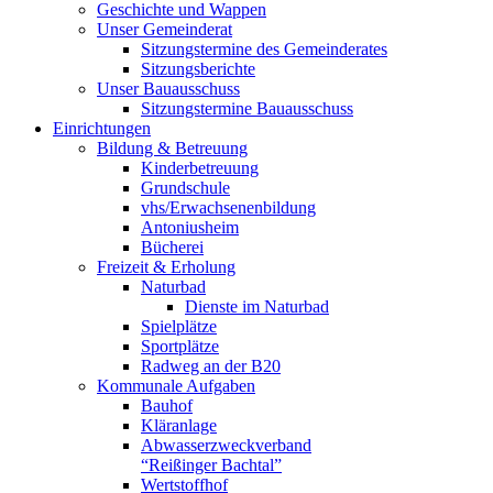
Geschichte und Wappen
Unser Gemeinderat
Sitzungstermine des Gemeinderates
Sitzungsberichte
Unser Bauausschuss
Sitzungstermine Bauausschuss
Einrichtungen
Bildung & Betreuung
Kinderbetreuung
Grundschule
vhs/Erwachsenenbildung
Antoniusheim
Bücherei
Freizeit & Erholung
Naturbad
Dienste im Naturbad
Spielplätze
Sportplätze
Radweg an der B20
Kommunale Aufgaben
Bauhof
Kläranlage
Abwasserzweckverband
“Reißinger Bachtal”
Wertstoffhof