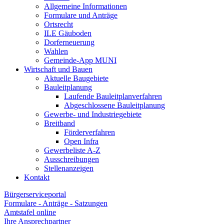
Allgemeine Informationen
Formulare und Anträge
Ortsrecht
ILE Gäuboden
Dorferneuerung
Wahlen
Gemeinde-App MUNI
Wirtschaft und Bauen
Aktuelle Baugebiete
Bauleitplanung
Laufende Bauleitplanverfahren
Abgeschlossene Bauleitplanung
Gewerbe- und Industriegebiete
Breitband
Förderverfahren
Open Infra
Gewerbeliste A-Z
Ausschreibungen
Stellenanzeigen
Kontakt
Bürgerserviceportal
Formulare - Anträge - Satzungen
Amtstafel online
Ihre Ansprechpartner