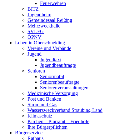
Feuerwehren
BITZ
Jugendheim
Gemeindesaal Reißing
Mehrzweckhalle
SVLFG
ÖPNV
Leben in Oberschneiding
Vereine und Verbände
Jugend
Jugendtaxi
Jugendbeauftragte
Senioren
Seniormobil
Seniorenbeauftragte
Seniorenveranstaltungen
Medizinische Versorgung
Post und Banken
Strom und Gas
Wasserzweckverband Straubing-Land
Klimaschutz
Kirchen – Pfarramt – Friedhöfe
Ihre Bürgerpflichten
Bürgerservice
Rathaus