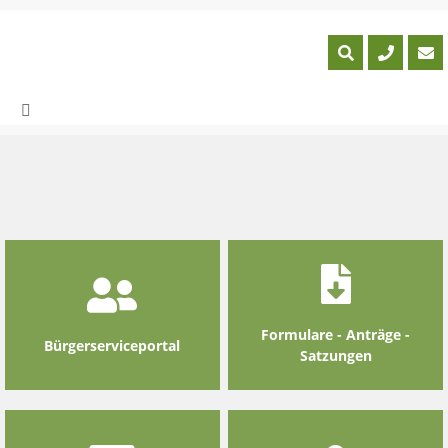
Skip
to
content
Formulare - Anträge -
Bürgerserviceportal
Satzungen