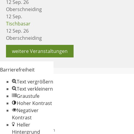
12 Sep. 26
Oberschneiding
12
Sep.
Tischbasar
12 Sep. 26
Oberschneiding
weitere Veranstaltungen
Barrierefreiheit
Text vergrößern
Text verkleinern
Graustufe
Hoher Kontrast
Negativer
© 2026 Gemeinde
Kontrast
Oberschneiding
Heller
Datenschutz
Impressum
Hintergrund