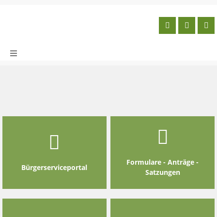
Skip
to
content
Formulare - Anträge -
Bürgerserviceportal
Satzungen