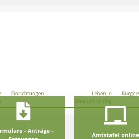
e
Einrichtungen
Leben in
Bürger
e
Oberschneiding
rmulare - Anträge -
Amtstafel onlin