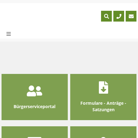
Skip
to
content
Formulare - Anträge -
Bürgerserviceportal
Satzungen