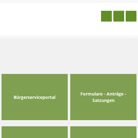
Skip
to
content
Formulare - Anträge -
Bürgerserviceportal
Satzungen