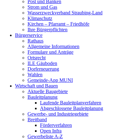
Post und Banken
Strom und Gas
Wasserzweckverband Straubing-Land
Klimaschutz
Kirchen – Pfarramt – Friedhöfe
Ihre Bürgerpflichten
Bürgerservice
Rathaus
Allgemeine Informationen
Formulare und Anträge
Ortsrecht
ILE Gäuboden
Dorferneuerung
Wahlen
Gemeinde-App MUNI
Wirtschaft und Bauen
Aktuelle Baugebiete
Bauleitplanung
Laufende Bauleitplanverfahren
Abgeschlossene Bauleitplanung
Gewerbe- und Industriegebiete
Breitband
Förderverfahren
Open Infra
Gewerbeliste A-Z