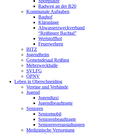
Sportplätze
Radweg an der B20
Kommunale Aufgaben
Bauhof
Kläranlage
Abwasserzweckverband
“Reißinger Bachtal”
Wertstoffhof
Feuerwehren
BITZ
Jugendheim
Gemeindesaal Reißing
Mehrzweckhalle
SVLFG
ÖPNV
Leben in Oberschneiding
Vereine und Verbände
Jugend
Jugendtaxi
Jugendbeauftragte
Senioren
Seniormobil
Seniorenbeauftragte
Seniorenveranstaltungen
Medizinische Versorgung