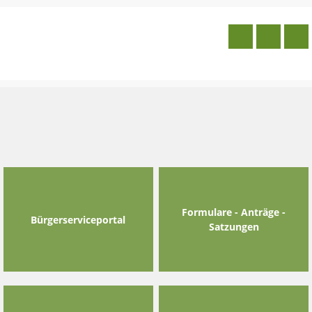
Skip
to
content
Formulare - Anträge -
Bürgerserviceportal
Satzungen