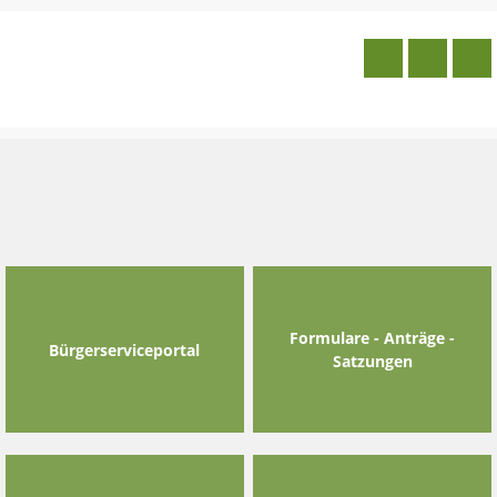
Skip
to
content
Formulare - Anträge -
Bürgerserviceportal
Satzungen