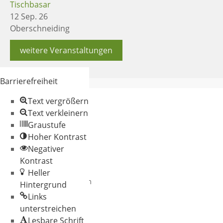
Tischbasar
12 Sep. 26
Oberschneiding
weitere Veranstaltungen
Barrierefreiheit
Text vergrößern
Text verkleinern
Graustufe
Hoher Kontrast
Negativer
© 2026 Gemeinde
Kontrast
Oberschneiding
Heller
Datenschutz
Impressum
Hintergrund
Links
unterstreichen
Lesbare Schrift