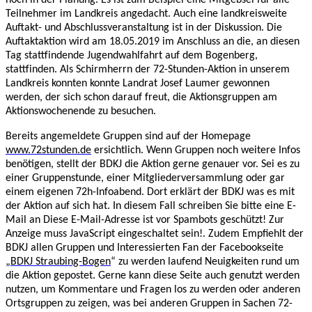
Teilnehmer im Landkreis angedacht. Auch eine landkreisweite
Auftakt- und Abschlussveranstaltung ist in der Diskussion. Die
Auftaktaktion wird am 18.05.2019 im Anschluss an die, an diesen
Tag stattfindende Jugendwahlfahrt auf dem Bogenberg,
stattfinden. Als Schirmherrn der 72-Stunden-Aktion in unserem
Landkreis konnten konnte Landrat Josef Laumer gewonnen
werden, der sich schon darauf freut, die Aktionsgruppen am
Aktionswochenende zu besuchen.
Bereits angemeldete Gruppen sind auf der Homepage
www.72stunden.de
ersichtlich. Wenn Gruppen noch weitere Infos
benötigen, stellt der BDKJ die Aktion gerne genauer vor. Sei es zu
einer Gruppenstunde, einer Mitgliederversammlung oder gar
einem eigenen 72h-Infoabend. Dort erklärt der BDKJ was es mit
der Aktion auf sich hat. In diesem Fall schreiben Sie bitte eine E-
Mail an
Diese E-Mail-Adresse ist vor Spambots geschützt! Zur
Anzeige muss JavaScript eingeschaltet sein!
. Zudem Empfiehlt der
BDKJ allen Gruppen und Interessierten Fan der Facebookseite
„
BDKJ Straubing-Bogen
“ zu werden laufend Neuigkeiten rund um
die Aktion gepostet. Gerne kann diese Seite auch genutzt werden
nutzen, um Kommentare und Fragen los zu werden oder anderen
Ortsgruppen zu zeigen, was bei anderen Gruppen in Sachen 72-