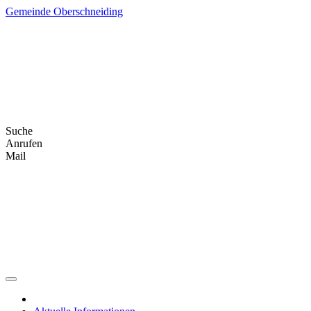
Skip
Gemeinde Oberschneiding
to
content
Suche
Anrufen
Mail