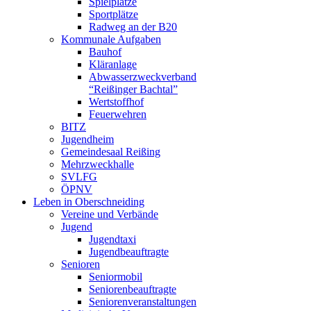
Spielplätze
Sportplätze
Radweg an der B20
Kommunale Aufgaben
Bauhof
Kläranlage
Abwasserzweckverband
“Reißinger Bachtal”
Wertstoffhof
Feuerwehren
BITZ
Jugendheim
Gemeindesaal Reißing
Mehrzweckhalle
SVLFG
ÖPNV
Leben in Oberschneiding
Vereine und Verbände
Jugend
Jugendtaxi
Jugendbeauftragte
Senioren
Seniormobil
Seniorenbeauftragte
Seniorenveranstaltungen