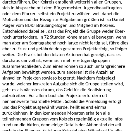
durchzuführen. Der Kokreis empfiehlt weiterhin allen Gruppen,
sich in Absprache mit dem Bürgermeister, Jugendbeauftragten
oder dem Pfarrer, selbst ein Projekt zu wählen, weil dabei die
Motivation und der Bezug zur Aufgabe am größten ist, so Daniel
Poiger vom BDKJ Straubing-Bogen und Mitglied im Kokreis.
Entscheidend dabei sei, dass das Projekt die Gruppe weder über-
noch unterfordere. In 72 Stunden könne man viel bewegen, wenn
man aber am Sonntagabend noch lange nicht fertig sei, führe dies
eher zu Frust und gefährde den gesamten Projekterfolg, so Poiger
weiter. Die Praxis bei den letzten Aktionen hat gezeigt, dass es
durchaus sinnvoll ist, wenn sich mehrere Jugendgruppen
zusammenschließen. Zum einen können so auch umfangreichere
Aufgaben bewältigt werden, zum anderen ist die Anzahl an
sinnvollen Projekten sowieso begrenzt. Nachdem festgelegt
wurde, welcher konkreten Aufgabe sich die Gruppe stellen wird,
geht es als nächstes darum, das Geld für die Realisierung
aufzutreiben. Vor allem bauliche Projekte erfordern oft
nennenswerte finanzielle Mittel. Sobald die Anmeldung erfolgt
und das Projekt ausgewählt wurde, heißt es erst einmal
zurücklehnen. In den kommenden Monaten erhalten alle
teilnehmenden Gruppen vom Kokreis regelmäßig aktuelle Infos
rund um die Aktion, denn einige Details der Aktion sind derzeit
noch in der Planung. Es ist zum Beispiel eine Mitgebsel für alle