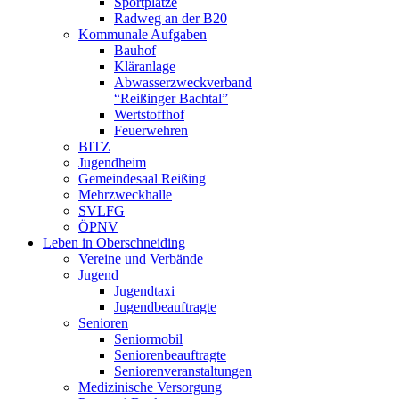
Sportplätze
Radweg an der B20
Kommunale Aufgaben
Bauhof
Kläranlage
Abwasserzweckverband
“Reißinger Bachtal”
Wertstoffhof
Feuerwehren
BITZ
Jugendheim
Gemeindesaal Reißing
Mehrzweckhalle
SVLFG
ÖPNV
Leben in Oberschneiding
Vereine und Verbände
Jugend
Jugendtaxi
Jugendbeauftragte
Senioren
Seniormobil
Seniorenbeauftragte
Seniorenveranstaltungen
Medizinische Versorgung