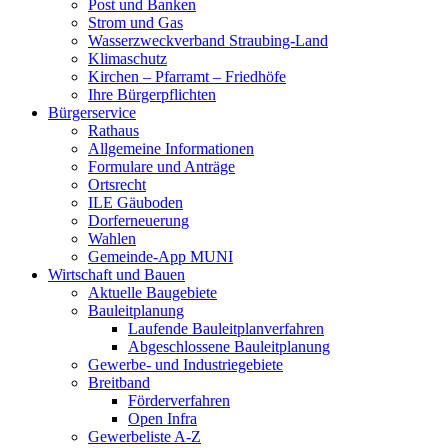
Post und Banken
Strom und Gas
Wasserzweckverband Straubing-Land
Klimaschutz
Kirchen – Pfarramt – Friedhöfe
Ihre Bürgerpflichten
Bürgerservice
Rathaus
Allgemeine Informationen
Formulare und Anträge
Ortsrecht
ILE Gäuboden
Dorferneuerung
Wahlen
Gemeinde-App MUNI
Wirtschaft und Bauen
Aktuelle Baugebiete
Bauleitplanung
Laufende Bauleitplanverfahren
Abgeschlossene Bauleitplanung
Gewerbe- und Industriegebiete
Breitband
Förderverfahren
Open Infra
Gewerbeliste A-Z