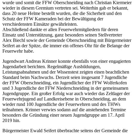
wurde und somit die FFW Oberschneiding nach Christian Kiermeier
wieder in diesem Gremium vertreten sei. Weiterhin gab er bekannt,
dass 20 neue Helme bestellt wurden, die die Sicherheit und den
Schutz der FFW Kameraden bei der Bewältigung der
verschiedensten Einsätze gewährleisten.
Abschließend dankte er allen Feuerwehrmitgliedern für deren
Einsatz und Unterstützung, ganz besonders seinen Stellvertreter
Alex Biechl sowie der Gemeinde Oberschneiding mit Bürgermeister
Seifert an der Spitze, die immer ein offenes Ohr für die Belange der
Feuerwehr habe.
Jugendwart Andreas Krinner konnte ebenfalls von einer engagierten
Jugendarbeit berichten. Regelmäßige Ausbildungen,
Leistungsabnahmen und der Wissenstest zeigten einen beachtlichen
Standard beim Nachwuchs. Derzeit seien insgesamt 7 Jugendliche
der FFW Oberschneiding, ein Jugendlicher der FFW Wolferkofen
und 3 Jugendliche der FFW Niederschneiding in der gemeinsamen
Jugendgruppe. Ein großer Erfolg war auch wieder das Zeltlager der
Feuerwehrjugend auf Landkreisebene in Oberschneiding, an dem
wieder rund 100 Jugendliche der Feuerwehren und des THWs
teilnahmen. Krinner verwies sodann auf die anstehenden Termine
besonders die Gründung einer neuen Jugendgruppe am 17. April
2019 hin.
Bürgermeister Ewald Seifert überbrachte seitens der Gemeinde die