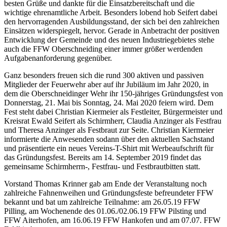
besten Grüße und dankte für die Einsatzbereitschaft und die
wichtige ehrenamtliche Arbeit. Besonders lobend hob Seifert dabei
den hervorragenden Ausbildungsstand, der sich bei den zahlreichen
Einsätzen widerspiegelt, hervor. Gerade in Anbetracht der positiven
Entwicklung der Gemeinde und des neuen Industriegebietes stehe
auch die FFW Oberschneiding einer immer größer werdenden
Aufgabenanforderung gegenüber.
Ganz besonders freuen sich die rund 300 aktiven und passiven
Mitglieder der Feuerwehr aber auf ihr Jubiläum im Jahr 2020, in
dem die Oberschneidinger Wehr ihr 150-jähriges Gründungsfest von
Donnerstag, 21. Mai bis Sonntag, 24. Mai 2020 feiern wird. Dem
Fest steht dabei Christian Kiermeier als Festleiter, Bürgermeister und
Kreisrat Ewald Seifert als Schirmherr, Claudia Anzinger als Festfrau
und Theresa Anzinger als Festbraut zur Seite. Christian Kiermeier
informierte die Anwesenden sodann über den aktuellen Sachstand
und präsentierte ein neues Vereins-T-Shirt mit Werbeaufschrift für
das Gründungsfest. Bereits am 14. September 2019 findet das
gemeinsame Schirmherrn-, Festfrau- und Festbrautbitten statt.
Vorstand Thomas Krinner gab am Ende der Veranstaltung noch
zahlreiche Fahnenweihen und Gründungsfeste befreundeter FFW
bekannt und bat um zahlreiche Teilnahme: am 26.05.19 FFW
Pilling, am Wochenende des 01.06./02.06.19 FFW Pilsting und
FFW Aiterhofen, am 16.06.19 FFW Hankofen und am 07.07. FFW