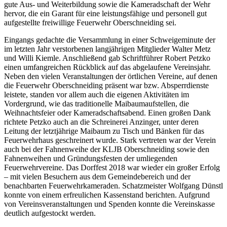
gute Aus- und Weiterbildung sowie die Kameradschaft der Wehr
hervor, die ein Garant für eine leistungsfähige und personell gut
aufgestellte freiwillige Feuerwehr Oberschneiding sei.
Eingangs gedachte die Versammlung in einer Schweigeminute der
im letzten Jahr verstorbenen langjährigen Mitglieder Walter Metz
und Willi Kiemle. Anschließend gab Schriftführer Robert Petzko
einen umfangreichen Rückblick auf das abgelaufene Vereinsjahr.
Neben den vielen Veranstaltungen der örtlichen Vereine, auf denen
die Feuerwehr Oberschneiding präsent war bzw. Absperrdienste
leistete, standen vor allem auch die eigenen Aktivitäten im
Vordergrund, wie das traditionelle Maibaumaufstellen, die
Weihnachtsfeier oder Kameradschaftsabend. Einen großen Dank
richtete Petzko auch an die Schreinerei Anzinger, unter deren
Leitung der letztjährige Maibaum zu Tisch und Bänken für das
Feuerwehrhaus geschreinert wurde. Stark vertreten war der Verein
auch bei der Fahnenweihe der KLJB Oberschneiding sowie den
Fahnenweihen und Gründungsfesten der umliegenden
Feuerwehrvereine. Das Dorffest 2018 war wieder ein großer Erfolg
– mit vielen Besuchern aus dem Gemeindebereich und der
benachbarten Feuerwehrkameraden. Schatzmeister Wolfgang Dünstl
konnte von einem erfreulichen Kassenstand berichten. Aufgrund
von Vereinsveranstaltungen und Spenden konnte die Vereinskasse
deutlich aufgestockt werden.