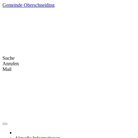
Skip
Gemeinde Oberschneiding
to
content
Suche
Anrufen
Mail