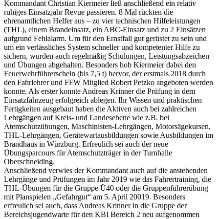
Kommandant Christian Kiermeier ließ anschließend ein relativ
ruhiges Einsatzjahr Revue passieren. 8 Mal rückten die
ehrenamtlichen Helfer aus – zu vier technischen Hilfeleistungen
(THL), einem Brandeinsatz, ein ABC-Einsatz und zu 2 Einsätzen
aufgrund Fehlalarm. Um für den Ernstfall gut gerüstet zu sein und
um ein verlässliches System schneller und kompetenter Hilfe zu
sichern, wurden auch regelmäßig Schulungen, Leistungsabzeichen
und Übungen abgehalten. Besonders hob Kiermeier dabei den
Feuerwehrführerschein (bis 7,5 t) hervor, der erstmals 2018 durch
den Fahrlehrer und FFW Mitglied Robert Petzko angeboten werden
konnte. Als erster konnte Andreas Krinner die Prüfung in dem
Einsatzfahrzeug erfolgreich ablegen. Ihr Wissen und praktischen
Fertigkeiten ausgebaut haben die Aktiven auch bei zahlreichen
Lehrgängen auf Kreis- und Landesebene wie z.B. bei
Atemschutzübungen, Maschinisten-Lehrgängen, Motorsägekursen,
THL-Lehrgängen, Gerätewartausbildungen sowie Ausbildungen im
Brandhaus in Würzburg. Erfreulich sei auch der neue
Übungsparcours für Atemschutzträger in der Turnhalle
Oberschneiding.
Anschließend verwies der Kommandant auch auf die anstehenden
Lehrgänge und Prüfungen im Jahr 2019 wie das Fahrertraining, die
THL-Übungen für die Gruppe Ü40 oder die Gruppenführerübung
mit Planspielen „Gefahrgut“ am 5. April 20019. Besonders
erfreulich sei auch, dass Andreas Krinner in die Gruppe der
Bereichsjugendwarte für den KBI Bereich 2 neu aufgenommen