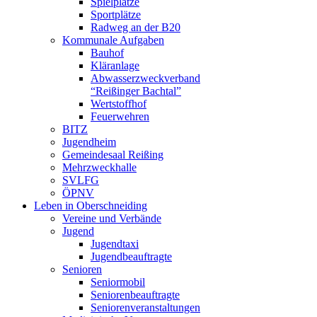
Spielplätze
Sportplätze
Radweg an der B20
Kommunale Aufgaben
Bauhof
Kläranlage
Abwasserzweckverband
“Reißinger Bachtal”
Wertstoffhof
Feuerwehren
BITZ
Jugendheim
Gemeindesaal Reißing
Mehrzweckhalle
SVLFG
ÖPNV
Leben in Oberschneiding
Vereine und Verbände
Jugend
Jugendtaxi
Jugendbeauftragte
Senioren
Seniormobil
Seniorenbeauftragte
Seniorenveranstaltungen