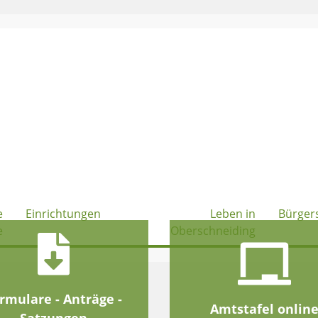
e
Einrichtungen
Leben in
Bürger
e
Oberschneiding
rmulare - Anträge -
Amtstafel onlin