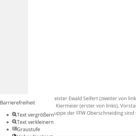
Bürgermeister Ewald Seifert (zweiter von li
Barrierefreiheit
Christian Kiermeier (erster von links), Vorst
Einsatztruppe der FFW Oberschneiding sind 
Text vergrößern
Text verkleinern
Graustufe