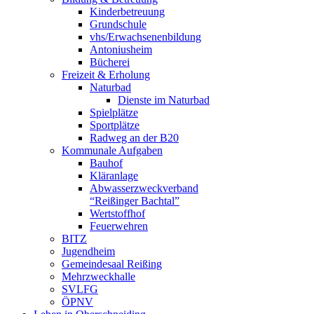
Kinderbetreuung
Grundschule
vhs/Erwachsenenbildung
Antoniusheim
Bücherei
Freizeit & Erholung
Naturbad
Dienste im Naturbad
Spielplätze
Sportplätze
Radweg an der B20
Kommunale Aufgaben
Bauhof
Kläranlage
Abwasserzweckverband
“Reißinger Bachtal”
Wertstoffhof
Feuerwehren
BITZ
Jugendheim
Gemeindesaal Reißing
Mehrzweckhalle
SVLFG
ÖPNV