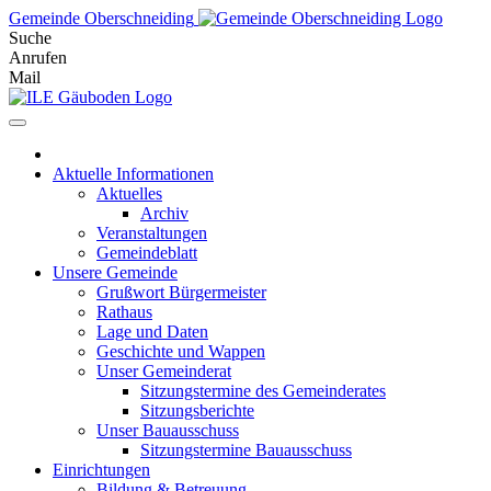
Skip
Gemeinde Oberschneiding
to
Suche
content
Anrufen
Mail
Aktuelle Informationen
Aktuelles
Archiv
Veranstaltungen
Gemeindeblatt
Unsere Gemeinde
Grußwort Bürgermeister
Rathaus
Lage und Daten
Geschichte und Wappen
Unser Gemeinderat
Sitzungstermine des Gemeinderates
Sitzungsberichte
Unser Bauausschuss
Sitzungstermine Bauausschuss
Einrichtungen
Bildung & Betreuung