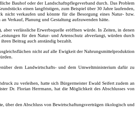
ndliche Bauhof oder der Landschaftspflegeverband durch. Das Problem
undstücks einen langfristigen, zum Beispiel über 30 Jahre laufenden,
ck nicht verkaufen und könnte für die Besorgung eines Natur- bzw.
n an Verkauf, Planung und Gestaltung aufzuwenden hätte.
, aber verlässliche Erwerbsquelle eröffnen würde. In Zeiten, in denen
eistungen für den Natur- und Artenschutz abverlangt, würden durch
ihren Beitrag auch anständig bezahlt.
Ausgleichsflächen nicht auf alle Ewigkeit der Nahrungsmittelproduktion
würden.
egenüber dem Landwirtschafts- und dem Umweltministerium dafür zu
druck zu verleihen, hatte sich Bürgermeister Ewald Seifert zudem an
ster Dr. Florian Herrmann, hat die Möglichkeit des Abschlusses von
te, über den Abschluss von Bewirtschaftungsverträgen ökologisch und