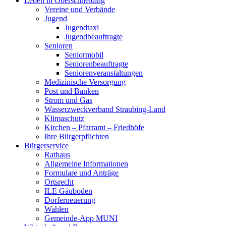
Leben in Oberschneiding
Vereine und Verbände
Jugend
Jugendtaxi
Jugendbeauftragte
Senioren
Seniormobil
Seniorenbeauftragte
Seniorenveranstaltungen
Medizinische Versorgung
Post und Banken
Strom und Gas
Wasserzweckverband Straubing-Land
Klimaschutz
Kirchen – Pfarramt – Friedhöfe
Ihre Bürgerpflichten
Bürgerservice
Rathaus
Allgemeine Informationen
Formulare und Anträge
Ortsrecht
ILE Gäuboden
Dorferneuerung
Wahlen
Gemeinde-App MUNI