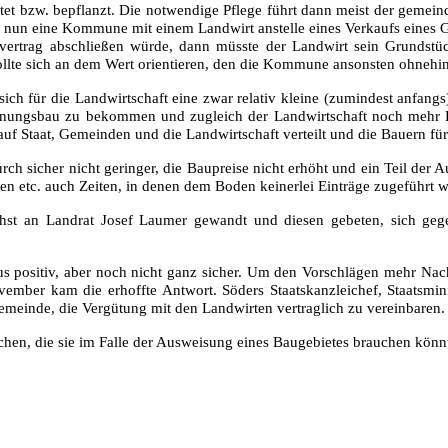
tet bzw. bepflanzt. Die notwendige Pflege führt dann meist der gemei
nun eine Kommune mit einem Landwirt anstelle eines Verkaufs eines Gr
vertrag abschließen würde, dann müsste der Landwirt sein Grundstü
llte sich an dem Wert orientieren, den die Kommune ansonsten ohnehi
h für die Landwirtschaft eine zwar relativ kleine (zumindest anfangs)
ohnungsbau zu bekommen und zugleich der Landwirtschaft noch mehr L
uf Staat, Gemeinden und die Landwirtschaft verteilt und die Bauern für 
urch sicher nicht geringer, die Baupreise nicht erhöht und ein Teil der 
 etc. auch Zeiten, in denen dem Boden keinerlei Einträge zugeführt 
ächst an Landrat Josef Laumer gewandt und diesen gebeten, sich g
s positiv, aber noch nicht ganz sicher. Um den Vorschlägen mehr Nach
ember kam die erhoffte Antwort. Söders Staatskanzleichef, Staatsmini
emeinde, die Vergütung mit den Landwirten vertraglich zu vereinbaren.
hen, die sie im Falle der Ausweisung eines Baugebietes brauchen könn