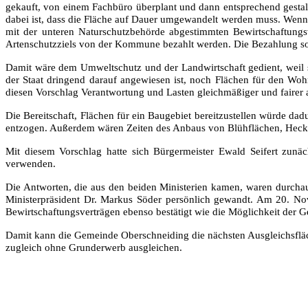
gekauft, von einem Fachbüro überplant und dann entsprechend gestal
dabei ist, dass die Fläche auf Dauer umgewandelt werden muss. Wenn 
mit der unteren Naturschutzbehörde abgestimmten Bewirtschaftungs
Artenschutzziels von der Kommune bezahlt werden. Die Bezahlung so
Damit wäre dem Umweltschutz und der Landwirtschaft gedient, weil sic
der Staat dringend darauf angewiesen ist, noch Flächen für den W
diesen Vorschlag Verantwortung und Lasten gleichmäßiger und fairer a
Die Bereitschaft, Flächen für ein Baugebiet bereitzustellen würde dad
entzogen. Außerdem wären Zeiten des Anbaus von Blühflächen, Hecken
Mit diesem Vorschlag hatte sich Bürgermeister Ewald Seifert zun
verwenden.
Die Antworten, die aus den beiden Ministerien kamen, waren durchau
Ministerpräsident Dr. Markus Söder persönlich gewandt. Am 20. Nov
Bewirtschaftungsverträgen ebenso bestätigt wie die Möglichkeit der G
Damit kann die Gemeinde Oberschneiding die nächsten Ausgleichsfläc
zugleich ohne Grunderwerb ausgleichen.