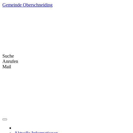
Skip
Gemeinde Oberschneiding
to
content
Suche
Anrufen
Mail