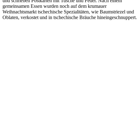
und schrieben Postkarten mit Tusche und Feder. Nach einem
gemeinsamen Essen wurden noch auf dem krumauer
Weihnachtsmarkt tschechische Spezialitäten, wie Baumstriezel und
Oblaten, verkostet und in tschechische Bräuche hineingeschnuppert.