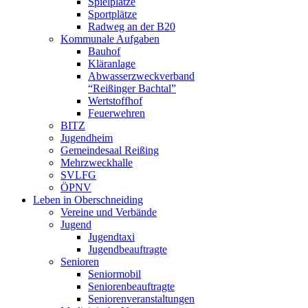
Spielplätze
Sportplätze
Radweg an der B20
Kommunale Aufgaben
Bauhof
Kläranlage
Abwasserzweckverband
“Reißinger Bachtal”
Wertstoffhof
Feuerwehren
BITZ
Jugendheim
Gemeindesaal Reißing
Mehrzweckhalle
SVLFG
ÖPNV
Leben in Oberschneiding
Vereine und Verbände
Jugend
Jugendtaxi
Jugendbeauftragte
Senioren
Seniormobil
Seniorenbeauftragte
Seniorenveranstaltungen