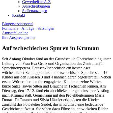
Gewerbeliste A-Z
Ausschreibungen
Stellenanzeigen
Kontakt
Bürgerserviceportal
Formulare - Anträge - Satzungen
Amtstafel online
Ihre Ansprechpartner
Auf tschechischen Spuren in Krumau
Seit Anfang Oktober fand an der Grundschule Oberschneiding unter
Leitung von Frau Eva Grotz und Organisation des Zentrums für
Sprachkompetenz Deutsch-Tschechisch ein kostenloser
wöchentlicher Schnupperkurs in die tschechische Sprache statt. 17
Kinder aus den Klassen 3 und 4 nahmen daran begeistert teil. Neben
ersten Wörtern lernten die engagierten Kinder einzelne Wörter,
kurze Sätze, sowie Sitten und Bräuche in Tschechien lennen. Am
Dienstag, den 17.12. fand ein abschließender gemeinsamer Ausflug
nach Krumau statt. Gemeinsam mit den Projektleiterinnen Maria
Donata Di Taranto und Silvia Häusler erkundeten die Kinder
zunächst das Fotoatelier Seidel, das in Krumau eine bedeutende
Geschichte aufweist. Sie sahen dazu Filme an, entwickelten Bilder