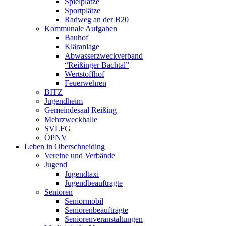
Spielplätze
Sportplätze
Radweg an der B20
Kommunale Aufgaben
Bauhof
Kläranlage
Abwasserzweckverband
“Reißinger Bachtal”
Wertstoffhof
Feuerwehren
BITZ
Jugendheim
Gemeindesaal Reißing
Mehrzweckhalle
SVLFG
ÖPNV
Leben in Oberschneiding
Vereine und Verbände
Jugend
Jugendtaxi
Jugendbeauftragte
Senioren
Seniormobil
Seniorenbeauftragte
Seniorenveranstaltungen