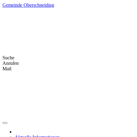
Skip
Gemeinde Oberschneiding
to
content
Suche
Anrufen
Mail