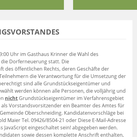
NGSVORSTANDES
9:00 Uhr im Gasthaus Krinner die Wahl des
die Dorferneuerung statt. Die
t des öffentlichen Rechts, deren Geschäfte der
 Teilnehmern die Verantwortung für die Umsetzung der
berechtigt sind alle Grundstückseigentümer und
wählt werden können alle Personen, die volljährig und
en
nicht
Grundstückseigentümer im Verfahrensgebiet
d als Vorstandsvorsitzender ein Beamter des Amtes für
r Gemeinde Oberschneiding. Kandidatenvorschläge bei
ld Maier Tel. 09426/8504-21 oder
Diese E-Mail-Adresse
 JavaScript eingeschaltet sein!
abgegeben werden.
idaten sowie dessen komplette Anschrift enthalten,