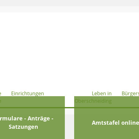
e
Einrichtungen
Leben in
Bürger
e
Oberschneiding
rmulare - Anträge -
Amtstafel onlin
Satzungen