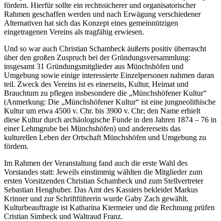
fördern. Hierfür sollte ein rechtssicherer und organisatorischer
Rahmen geschaffen werden und nach Erwägung verschiedener
Alternativen hat sich das Konzept eines gemeinnützigen
eingetragenen Vereins als tragfähig erwiesen.
Und so war auch Christian Schambeck äußerts positiv überrascht
über den großen Zuspruch bei der Gründungsversammlung:
insgesamt 31 Gründungsmitglieder aus Münchshöfen und
Umgebung sowie einige interessierte Einzelpersonen nahmen daran
teil. Zweck des Vereins ist es einerseits, Kultur, Heimat und
Brauchtum zu pflegen insbesondere die „Münchshöfener Kultur“
(Anmerkung: Die „Münchshöfener Kultur“ ist eine jungneolithische
Kultur um etwa 4500 v. Chr. bis 3900 v. Chr; den Name erhielt
diese Kultur durch archäologische Funde in den Jahren 1874 – 76 in
einer Lehmgrube bei Münchshöfen) und andererseits das
kulturellen Leben der Ortschaft Münchshöfen und Umgebung zu
fördern.
Im Rahmen der Veranstaltung fand auch die erste Wahl des
Vorstandes statt: Jeweils einstimmig wählten die Mitglieder zum
ersten Vorsitzenden Christian Schambeck und zum Stellvertreter
Sebastian Henghuber. Das Amt des Kassiers bekleidet Markus
Krinner und zur Schriftführerin wurde Gaby Zach gewählt.
Kulturbeauftragte ist Katharina Kiermeier und die Rechnung prüfen
Cristian Simbeck und Waltraud Franz.