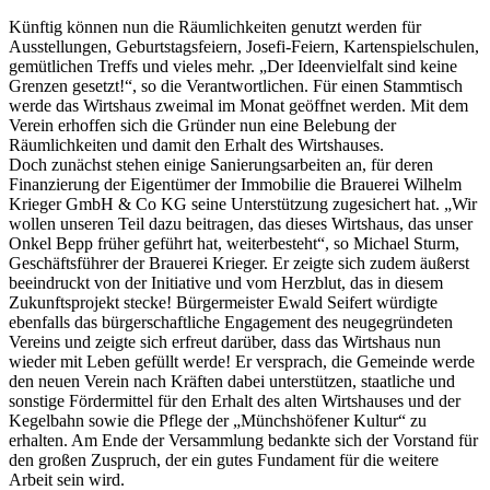
Künftig können nun die Räumlichkeiten genutzt werden für
Ausstellungen, Geburtstagsfeiern, Josefi-Feiern, Kartenspielschulen,
gemütlichen Treffs und vieles mehr. „Der Ideenvielfalt sind keine
Grenzen gesetzt!“, so die Verantwortlichen. Für einen Stammtisch
werde das Wirtshaus zweimal im Monat geöffnet werden. Mit dem
Verein erhoffen sich die Gründer nun eine Belebung der
Räumlichkeiten und damit den Erhalt des Wirtshauses.
Doch zunächst stehen einige Sanierungsarbeiten an, für deren
Finanzierung der Eigentümer der Immobilie die Brauerei Wilhelm
Krieger GmbH & Co KG seine Unterstützung zugesichert hat. „Wir
wollen unseren Teil dazu beitragen, das dieses Wirtshaus, das unser
Onkel Bepp früher geführt hat, weiterbesteht“, so Michael Sturm,
Geschäftsführer der Brauerei Krieger. Er zeigte sich zudem äußerst
beeindruckt von der Initiative und vom Herzblut, das in diesem
Zukunftsprojekt stecke! Bürgermeister Ewald Seifert würdigte
ebenfalls das bürgerschaftliche Engagement des neugegründeten
Vereins und zeigte sich erfreut darüber, dass das Wirtshaus nun
wieder mit Leben gefüllt werde! Er versprach, die Gemeinde werde
den neuen Verein nach Kräften dabei unterstützen, staatliche und
sonstige Fördermittel für den Erhalt des alten Wirtshauses und der
Kegelbahn sowie die Pflege der „Münchshöfener Kultur“ zu
erhalten. Am Ende der Versammlung bedankte sich der Vorstand für
den großen Zuspruch, der ein gutes Fundament für die weitere
Arbeit sein wird.