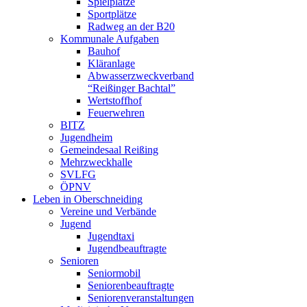
Spielplätze
Sportplätze
Radweg an der B20
Kommunale Aufgaben
Bauhof
Kläranlage
Abwasserzweckverband
“Reißinger Bachtal”
Wertstoffhof
Feuerwehren
BITZ
Jugendheim
Gemeindesaal Reißing
Mehrzweckhalle
SVLFG
ÖPNV
Leben in Oberschneiding
Vereine und Verbände
Jugend
Jugendtaxi
Jugendbeauftragte
Senioren
Seniormobil
Seniorenbeauftragte
Seniorenveranstaltungen