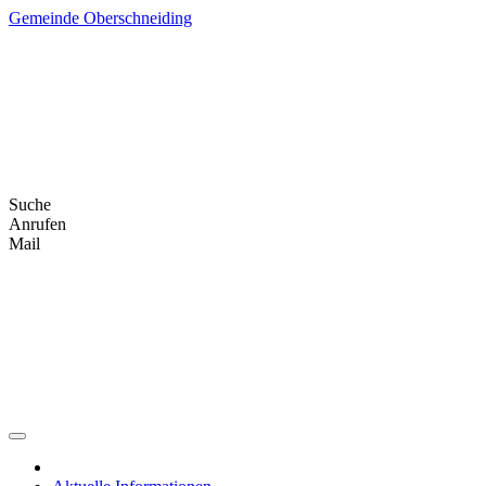
Skip
Gemeinde Oberschneiding
to
content
Suche
Anrufen
Mail