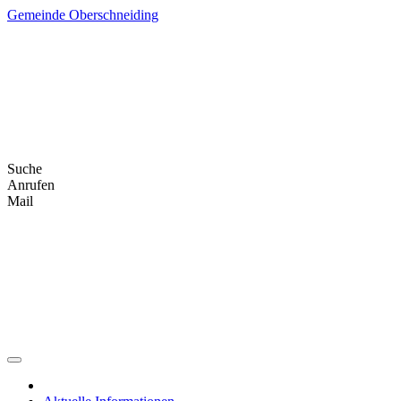
Skip
Gemeinde Oberschneiding
to
content
Suche
Anrufen
Mail