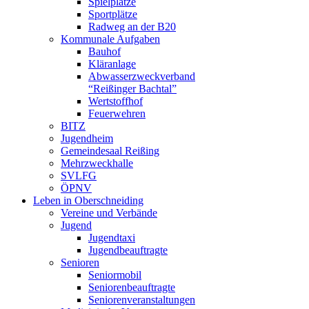
Spielplätze
Sportplätze
Radweg an der B20
Kommunale Aufgaben
Bauhof
Kläranlage
Abwasserzweckverband
“Reißinger Bachtal”
Wertstoffhof
Feuerwehren
BITZ
Jugendheim
Gemeindesaal Reißing
Mehrzweckhalle
SVLFG
ÖPNV
Leben in Oberschneiding
Vereine und Verbände
Jugend
Jugendtaxi
Jugendbeauftragte
Senioren
Seniormobil
Seniorenbeauftragte
Seniorenveranstaltungen