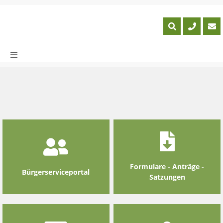
Skip
to
content
Formulare - Anträge -
Bürgerserviceportal
Satzungen