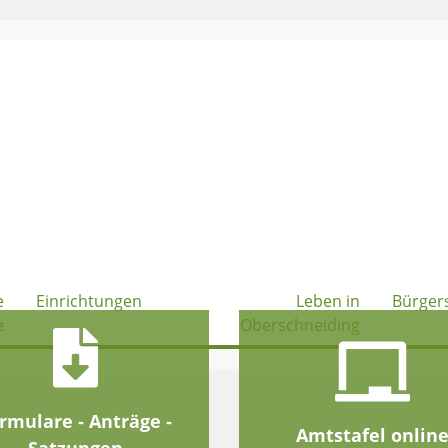
e
Einrichtungen
Leben in
Bürger
e
Oberschneiding
rmulare - Anträge -
Amtstafel onlin