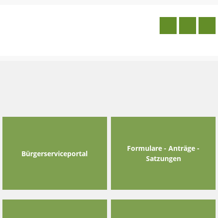
Skip
to
content
Formulare - Anträge -
Bürgerserviceportal
Satzungen