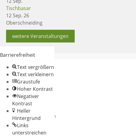
12
Sep.
Tischbasar
12 Sep. 26
Oberschneiding
weitere Veranstaltungen
Barrierefreiheit
Text vergrößern
Text verkleinern
Graustufe
Hoher Kontrast
Negativer
© 2026 Gemeinde
Kontrast
Oberschneiding
Heller
Datenschutz
Impressum
Hintergrund
Links
unterstreichen