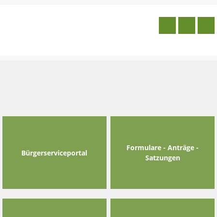
Skip
to
content
Formulare - Anträge -
Bürgerserviceportal
Satzungen