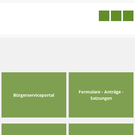
Skip
to
content
Formulare - Anträge -
Bürgerserviceportal
Satzungen